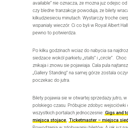
available” nie oznacza, ze mozna juz odejsc o
czy bledne tranzakcje powoduja, ze bilety wra
kilkudziesieciu minutach. Wystarczy troche cie
wspanialy wieczór. Ci co byli w Royal Albert Ha
pewno to potwierdza.
Po kilku godzinach wciaz do nabycia sa najdroz
siedzace wokól parkietu „stalls” i „circle”. Choc 
znikaja i znowu sie pojawiaja. Cala pula najtan
„Gallery Standing” na samej górze zostala oczy
poczekac do jutra.
Bilety pojawia sie w otwartej sprzedazy jutro, 
polskiego czasu. Próbujcie zdobyc wejsciówki 
wszystkich portalach jednoczesnie:
Gigs and t
miejsca stojace
,
Ticketmaster – miejsca sie
Powodzenia w zdobywaniu biletów. A jak juz na