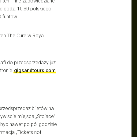
 ten i inne zapowiedziane
od godz. 10:30 polskiego
 funtów.
tep The Cure w Royal
rafi do przedsprzedazy juz
tronie
gigsandtours.com
 przedsprzedaz biletów na
ywiscie miejsca „Stojace”
obyc nawet po pól godzinie
rmacja „Tickets not