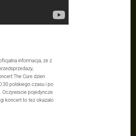
ficjalna informacja, ze z
przedsprzedazy,
oncert The Cure dzien
0:30 polskiego czasu i po
a. Oczywiscie pojedyncze
gi koncert to tez okazalo