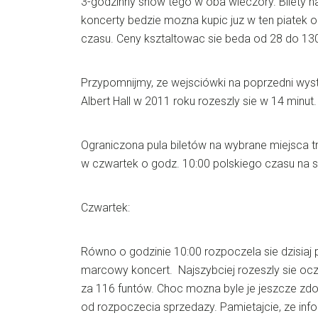
3-godzinny show tego w oba wieczory. Bilety na
koncerty bedzie mozna kupic juz w ten piatek 
czasu. Ceny ksztaltowac sie beda od 28 do 130
Przypomnijmy, ze wejsciówki na poprzedni wys
Albert Hall w 2011 roku rozeszly sie w 14 minut.
Ograniczona pula biletów na wybrane miejsca t
w czwartek o godz. 10:00 polskiego czasu na s
Czwartek:
Równo o godzinie 10:00 rozpoczela sie dzisiaj
marcowy koncert. Najszybciej rozeszly sie ocz
za 116 funtów. Choc mozna byle je jeszcze zd
od rozpoczecia sprzedazy. Pamietajcie, ze info