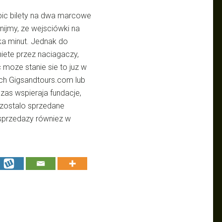
pic bilety na dwa marcowe
nijmy, ze wejsciówki na
ka minut. Jednak do
iete przez naciagaczy,
 moze stanie sie to juz w
ach Gigsandtours.com lub
zas wspieraja fundacje,
zostalo sprzedane
 sprzedazy równiez w