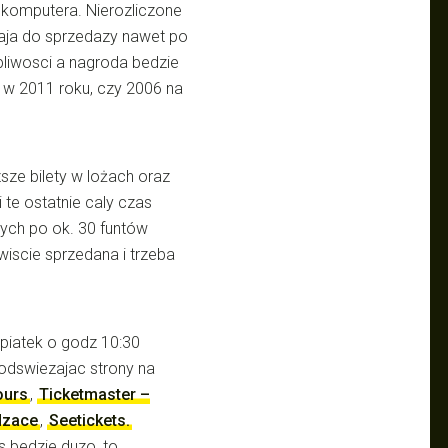
d komputera. Nierozliczone
caja do sprzedazy nawet po
rpliwosci a nagroda bedzie
ll w 2011 roku, czy 2006 na
sze bilety w lożach oraz
i te ostatnie caly czas
szych po ok. 30 funtów
wiscie sprzedana i trzeba
w piatek o godz 10:30
odswiezajac strony na
ours
,
Ticketmaster –
dzace
,
Seetickets.
s bedzie duzo, to