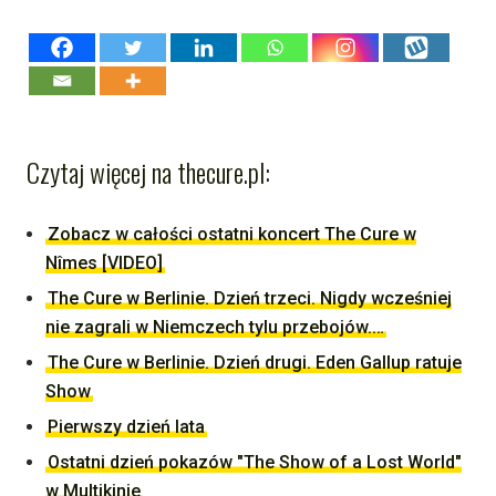
Czytaj więcej na thecure.pl:
Zobacz w całości ostatni koncert The Cure w
Nîmes [VIDEO]
The Cure w Berlinie. Dzień trzeci. Nigdy wcześniej
nie zagrali w Niemczech tylu przebojów.…
The Cure w Berlinie. Dzień drugi. Eden Gallup ratuje
Show
Pierwszy dzień lata
Ostatni dzień pokazów "The Show of a Lost World"
w Multikinie