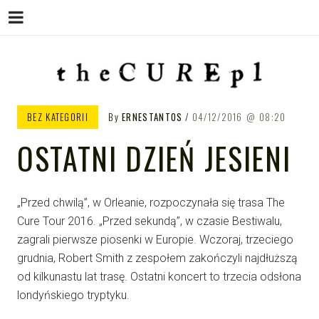
Menu
Skip
to
content
THE CURE PL – POLSKA
The Cure PL
BEZ KATEGORII
By
ERNESTANTOS
04/12/2016
08:20
STRONA FANÓW ZESPOŁU THE
OSTATNI DZIEŃ JESIENI
CURE
„Przed chwilą”, w Orleanie, rozpoczynała się trasa The
Cure Tour 2016. „Przed sekundą”, w czasie Bestiwalu,
zagrali pierwsze piosenki w Europie. Wczoraj, trzeciego
grudnia, Robert Smith z zespołem zakończyli najdłuższą
od kilkunastu lat trasę. Ostatni koncert to trzecia odsłona
londyńskiego tryptyku.