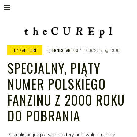
Menu
Skip
to
content
THE CURE PL – POLSKA
The Cure PL
BEZ KATEGORII
By
ERNESTANTOS
11/06/2018
19:00
STRONA FANÓW ZESPOŁU THE
SPECJALNY, PIĄTY
CURE
NUMER POLSKIEGO
FANZINU Z 2000 ROKU
DO POBRANIA
Poznaliście już pierwsze cztery archiwalne numery