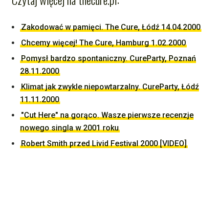
Zakodować w pamięci. The Cure, Łódź 14.04.2000
Chcemy więcej! The Cure, Hamburg 1.02.2000
Pomysł bardzo spontaniczny. CureParty, Poznań
28.11.2000
Klimat jak zwykle niepowtarzalny. CureParty, Łódź
11.11.2000
"Cut Here" na gorąco. Wasze pierwsze recenzje
nowego singla w 2001 roku
Robert Smith przed Livid Festival 2000 [VIDEO]