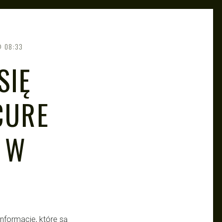
08:33
SIĘ
CURE
 W
nformacje, które są