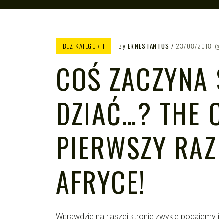
BEZ KATEGORII
By
ERNESTANTOS
23/08/2018
COŚ ZACZYNA 
DZIAĆ…? THE 
PIERWSZY RAZ
AFRYCE!
Wprawdzie na naszej stronie zwykle podajemy i