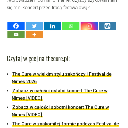
„wprowadzeni” do Hall of Fame. Czyżby szykował nam
się mini koncert przed trasą festiwalową?
Czytaj więcej na thecure.pl:
The Cure w wielkim stylu zakończyli Festival de
Nîmes 2026
Zobacz w całości ostatni koncert The Cure w
Nîmes [VIDEO]
Zobacz w całości sobotni koncert The Cure w
Nîmes [VIDEO]
The Cure w znakomitej formie podczas Festival de