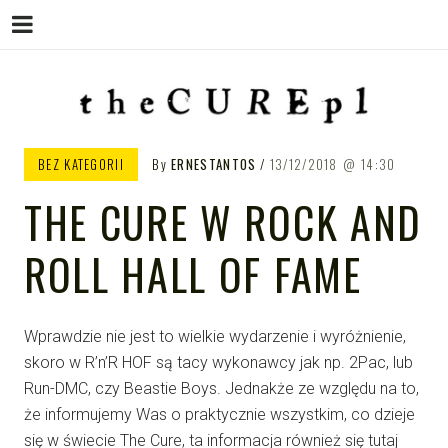
Menu
Skip
to
content
THE CURE PL – POLSKA
The Cure PL
BEZ KATEGORII
By
ERNESTANTOS
13/12/2018
14:30
STRONA FANÓW ZESPOŁU THE
THE CURE W ROCK AND
CURE
ROLL HALL OF FAME
Wprawdzie nie jest to wielkie wydarzenie i wyróżnienie,
skoro w R’n’R HOF są tacy wykonawcy jak np. 2Pac, lub
Run-DMC, czy Beastie Boys. Jednakże ze względu na to,
że informujemy Was o praktycznie wszystkim, co dzieje
się w świecie The Cure, ta informacja również się tutaj