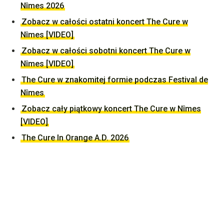
Nîmes 2026
Zobacz w całości ostatni koncert The Cure w
Nîmes [VIDEO]
Zobacz w całości sobotni koncert The Cure w
Nîmes [VIDEO]
The Cure w znakomitej formie podczas Festival de
Nîmes
Zobacz cały piątkowy koncert The Cure w Nîmes
[VIDEO]
The Cure In Orange A.D. 2026