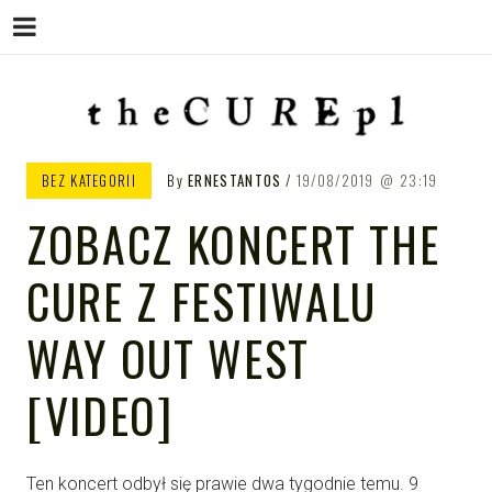
Menu
Skip
to
content
THE CURE PL – POLSKA
The Cure PL
BEZ KATEGORII
By
ERNESTANTOS
19/08/2019
23:19
STRONA FANÓW ZESPOŁU THE
ZOBACZ KONCERT THE
CURE
CURE Z FESTIWALU
WAY OUT WEST
[VIDEO]
Ten koncert odbył się prawie dwa tygodnie temu. 9