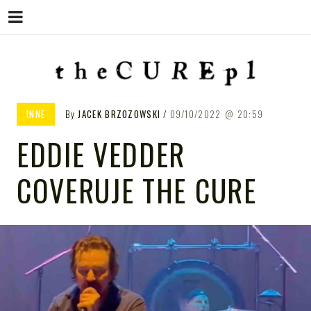
Menu
Skip
to
content
THE CURE PL – POLSKA
The Cure PL
INNE
By
JACEK BRZOZOWSKI
09/10/2022
20:59
STRONA FANÓW ZESPOŁU THE
EDDIE VEDDER
CURE
COVERUJE THE CURE