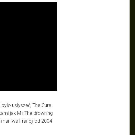
a było usłyszeć, The Cure
kami jak M i The drowning
 man we Francji od 2004