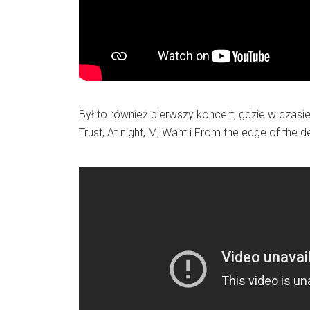
Był to również pierwszy koncert, gdzie w czas
Trust, At night, M, Want i From the edge of the 