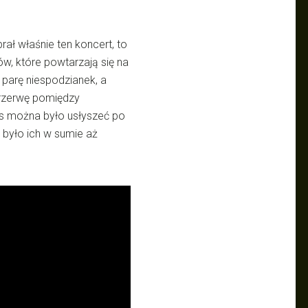
rał właśnie ten koncert, to
w, które powtarzają się na
parę niespodzianek, a
przerwę pomiędzy
es można było usłyszeć po
 było ich w sumie aż