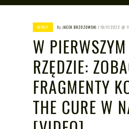
NEWSY
By
JACEK BRZOZOWSKI
18/11/2022
1
W PIERWSZYM
RZĘDZIE: ZOB
FRAGMENTY K
THE CURE W N
[VIDEO]