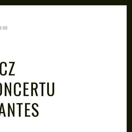
9:00
ACZ
ONCERTU
ANTES