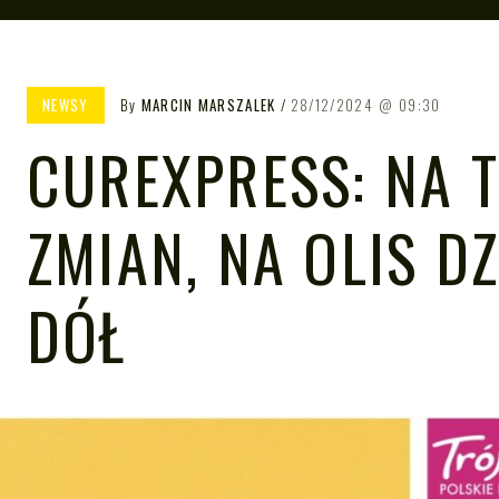
NEWSY
By
MARCIN MARSZALEK
28/12/2024
09:30
CUREXPRESS: NA 
ZMIAN, NA OLIS D
DÓŁ