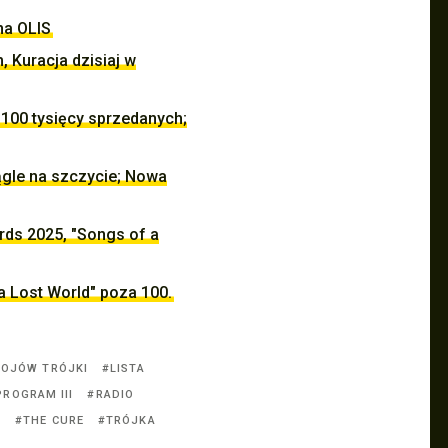
na OLIS
 Kuracja dzisiaj w
 100 tysięcy sprzedanych;
iągle na szczycie; Nowa
rds 2025, "Songs of a
a Lost World" poza 100.
BOJÓW TRÓJKI
LISTA
PROGRAM III
RADIO
D
THE CURE
TRÓJKA