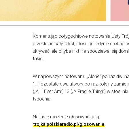
Komentując cotygodniowe notowania Listy Tró
przeklejać cały tekst, stosując jedynie drobne 
ukrywać, ale chyba nikt nie spodziewał się domin
takiej.
W najnowszym notowaniu „Alone” po raz dwu
1. Pozostałe dwa utwory po raz kolejny zamieni
(„All I Ever Am”) i 3 („A Fragile Thing”) w stosu
tygodnia.
Na Listę możecie głosować tutaj:
trojka.polskieradio.pl/glosowanie