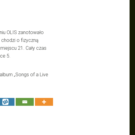
niu OLIS zanotowało
i chodzi o fizyczną
a miejscu 21. Cały czas
sce 5.
 album „Songs of a Live