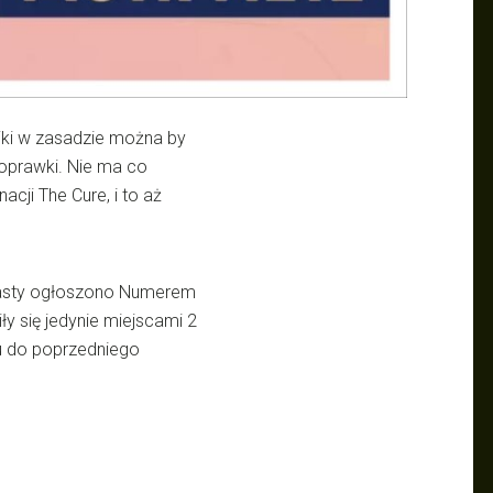
jki w zasadzie można by
poprawki. Nie ma co
acji The Cure, i to aż
nasty ogłoszono Numerem
ły się jedynie miejscami 2
nku do poprzedniego