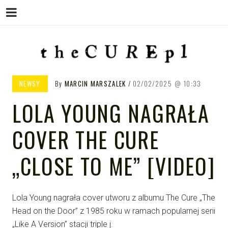
Menu
Skip
to
content
THE CURE PL – POLSKA
The Cure PL
NEWSY
By
MARCIN MARSZALEK
02/02/2025
10:33
STRONA FANÓW ZESPOŁU THE
LOLA YOUNG NAGRAŁA
CURE
COVER THE CURE
„CLOSE TO ME” [VIDEO]
Lola Young nagrała cover utworu z albumu The Cure „The
Head on the Door” z 1985 roku w ramach popularnej serii
„Like A Version” stacji triple j.