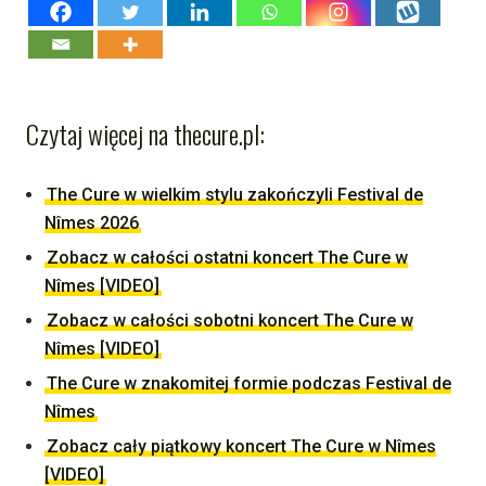
Czytaj więcej na thecure.pl:
The Cure w wielkim stylu zakończyli Festival de
Nîmes 2026
Zobacz w całości ostatni koncert The Cure w
Nîmes [VIDEO]
Zobacz w całości sobotni koncert The Cure w
Nîmes [VIDEO]
The Cure w znakomitej formie podczas Festival de
Nîmes
Zobacz cały piątkowy koncert The Cure w Nîmes
[VIDEO]