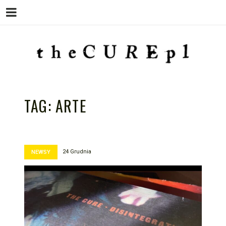
Menu
Skip
to
content
THE CURE PL – POLSKA
The Cure PL
STRONA FANÓW ZESPOŁU THE
TAG:
ARTE
CURE
24 Grudnia
NEWSY