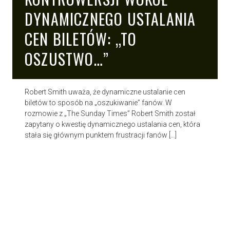
DYNAMICZNEGO USTALANIA
CEN BILETÓW: „TO
OSZUSTWO…”
Robert Smith uważa, że dynamiczne ustalanie cen
biletów to sposób na „oszukiwanie” fanów. W
rozmowie z „The Sunday Times” Robert Smith został
zapytany o kwestię dynamicznego ustalania cen, która
stała się głównym punktem frustracji fanów […]