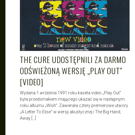
THE CURE UDOSTĘPNILI ZA DARMO
ODŚWIEŻONĄ WERSJĘ „PLAY OUT”
[VIDEO]
Wydana 1 września 1991 roku kaseta video „Play Out”
była przedsmakiem mającego ukazać się w następnym
roku albumu „Wish”. Zawierała cztery premierowe utwory
„A Letter To Elise” w wersji akustycznej i The Big Hand,
Away […]