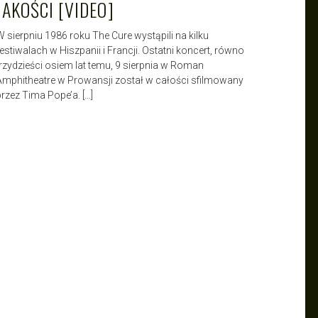
JAKOŚCI [VIDEO]
W sierpniu 1986 roku The Cure wystąpili na kilku
festiwalach w Hiszpanii i Francji. Ostatni koncert, równo
trzydzieści osiem lat temu, 9 sierpnia w Roman
Amphitheatre w Prowansji został w całości sfilmowany
przez Tima Pope’a. […]