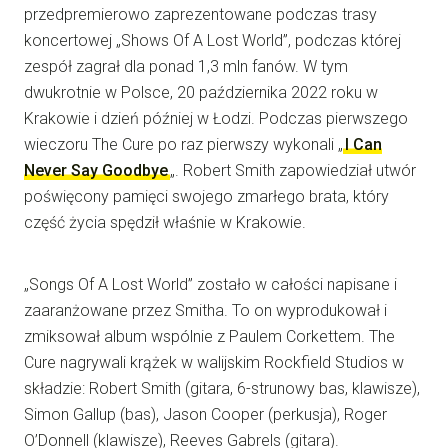
przedpremierowo zaprezentowane podczas trasy
koncertowej „Shows Of A Lost World”, podczas której
zespół zagrał dla ponad 1,3 mln fanów. W tym
dwukrotnie w Polsce, 20 października 2022 roku w
Krakowie i dzień później w Łodzi. Podczas pierwszego
wieczoru The Cure po raz pierwszy wykonali „
I Can
Never Say Goodbye
„. Robert Smith zapowiedział utwór
poświęcony pamięci swojego zmarłego brata, który
część życia spędził właśnie w Krakowie.
„Songs Of A Lost World” zostało w całości napisane i
zaaranżowane przez Smitha. To on wyprodukował i
zmiksował album wspólnie z Paulem Corkettem. The
Cure nagrywali krążek w walijskim Rockfield Studios w
składzie: Robert Smith (gitara, 6-strunowy bas, klawisze),
Simon Gallup (bas), Jason Cooper (perkusja), Roger
O’Donnell (klawisze), Reeves Gabrels (gitara).