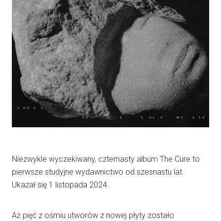
Niezwykle wyczekiwany, czternasty album The Cure to
pierwsze studyjne wydawnictwo od szesnastu lat.
Ukazał się 1 listopada 2024.
Aż pięć z ośmiu utworów z nowej płyty zostało