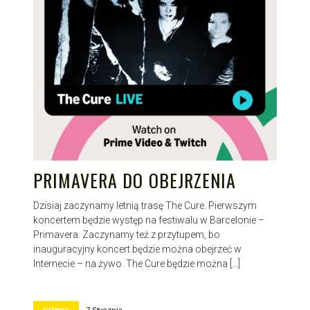
PRIMAVERA DO OBEJRZENIA
Dzisiaj zaczynamy letnią trasę The Cure. Pierwszym
koncertem będzie występ na festiwalu w Barcelonie –
Primavera. Zaczynamy też z przytupem, bo
inauguracyjny koncert będzie można obejrzeć w
Internecie – na żywo. The Cure będzie można […]