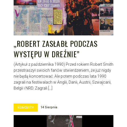
„ROBERT ZASŁABŁ PODCZAS
WYSTĘPU W DREŹNIE”
(Artykuł z października 1990) Przed rokiem Robert Smith
przestraszył swoich fanów stwierdzeniem, że już nigdy
nie będą koncertować. Ale potem podczas lata 1990
zagrali na festiwalach w Anglii, Danii, Austrii, Szwajcarii,
Belgii i NRD. Zagrali […]
14 Sierpnia
KONCERTY