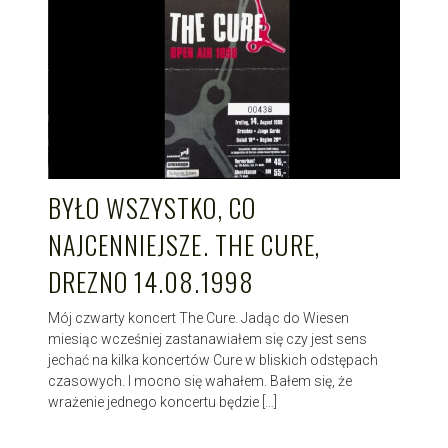
BYŁO WSZYSTKO, CO
NAJCENNIEJSZE. THE CURE,
DREZNO 14.08.1998
Mój czwarty koncert The Cure. Jadąc do Wiesen
miesiąc wcześniej zastanawiałem się czy jest sens
jechać na kilka koncertów Cure w bliskich odstępach
czasowych. I mocno się wahałem. Bałem się, że
wrażenie jednego koncertu będzie […]