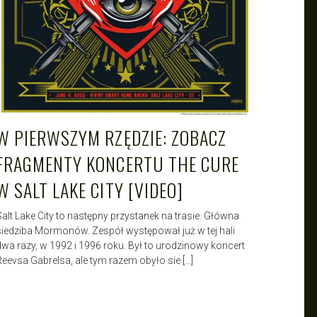
W PIERWSZYM RZĘDZIE: ZOBACZ
FRAGMENTY KONCERTU THE CURE
W SALT LAKE CITY [VIDEO]
Salt Lake City to następny przystanek na trasie. Główna
siedziba Mormonów. Zespół występował już w tej hali
dwa razy, w 1992 i 1996 roku. Był to urodzinowy koncert
Reevsa Gabrelsa, ale tym razem obyło sie […]