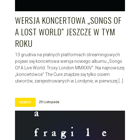
WERSJA KONCERTOWA „SONGS OF
A LOST WORLD” JESZCZE W TYM
ROKU
13 grudnia na płatnych platformach streamingowych
pojawi się koncertowa wersja nowego albumu „Songs
Of A Live World: Troxy London MMXXIV”. Na najnowszej
„koncertówce” The Cure znajdzie się tylko osiem
utworów, zarejestrowanych w Londynie, w pierwszej […]
29 Listopada
NEWSY