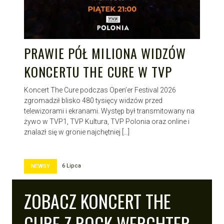
PRAWIE PÓŁ MILIONA WIDZÓW
KONCERTU THE CURE W TVP
Koncert The Cure podczas Open’er Festival 2026
zgromadził blisko 480 tysięcy widzów przed
telewizorami i ekranami. Występ był transmitowany na
żywo w TVP1, TVP Kultura, TVP Polonia oraz online i
znalazł się w gronie najchętniej […]
6 Lipca
NEWSY
ZOBACZ KONCERT THE
CURE Z ROCK WERCHTER