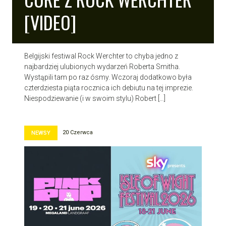
[VIDEO]
Belgijski festiwal Rock Werchter to chyba jedno z
najbardziej ulubionych wydarzeń Roberta Smitha.
Wystąpili tam po raz ósmy. Wczoraj dodatkowo była
czterdziesta piąta rocznica ich debiutu na tej imprezie.
Niespodziewanie (i w swoim stylu) Robert […]
20 Czerwca
NEWSY