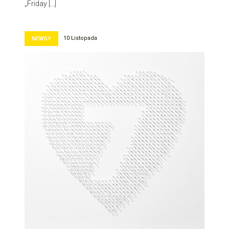
„Friday […]
10 Listopada
NEWSY