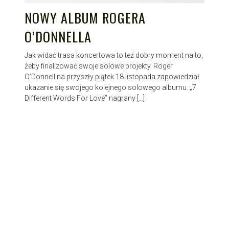
NOWY ALBUM ROGERA
O’DONNELLA
Jak widać trasa koncertowa to też dobry moment na to,
żeby finalizować swoje solowe projekty. Roger
O’Donnell na przyszły piątek 18 listopada zapowiedział
ukazanie się swojego kolejnego solowego albumu. „7
Different Words For Love” nagrany […]
Proudly powered by WordPress
|
Theme: Patch Lite by
Pixelgrade
.