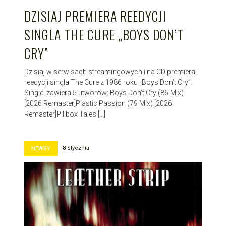
DZISIAJ PREMIERA REEDYCJI
SINGLA THE CURE „BOYS DON’T
CRY”
Dzisiaj w serwisach streamingowych i na CD premiera
reedycji singla The Cure z 1986 roku „Boys Don’t Cry”.
Singiel zawiera 5 utworów: Boys Don’t Cry (86 Mix)
[2026 Remaster]Plastic Passion (79 Mix) [2026
Remaster]Pillbox Tales […]
8 Stycznia
NEWSY