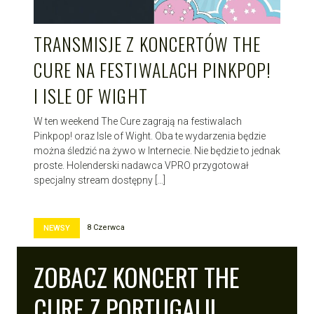
TRANSMISJE Z KONCERTÓW THE
CURE NA FESTIWALACH PINKPOP!
I ISLE OF WIGHT
W ten weekend The Cure zagrają na festiwalach
Pinkpop! oraz Isle of Wight. Oba te wydarzenia będzie
można śledzić na żywo w Internecie. Nie będzie to jednak
proste. Holenderski nadawca VPRO przygotował
specjalny stream dostępny […]
8 Czerwca
NEWSY
ZOBACZ KONCERT THE
CURE Z PORTUGALII