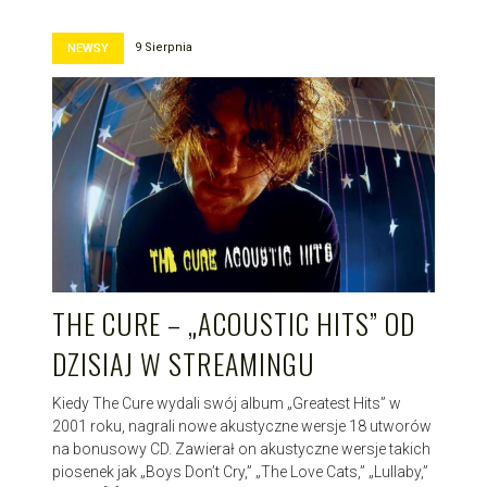
9 Sierpnia
NEWSY
THE CURE – „ACOUSTIC HITS” OD
DZISIAJ W STREAMINGU
Kiedy The Cure wydali swój album „Greatest Hits” w
2001 roku, nagrali nowe akustyczne wersje 18 utworów
na bonusowy CD. Zawierał on akustyczne wersje takich
piosenek jak „Boys Don’t Cry,” „The Love Cats,” „Lullaby,”