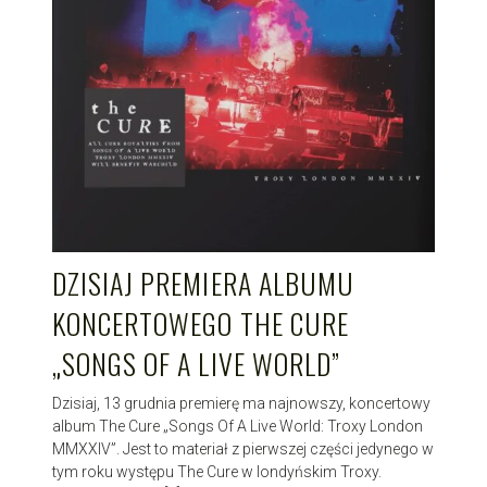
DZISIAJ PREMIERA ALBUMU
KONCERTOWEGO THE CURE
„SONGS OF A LIVE WORLD”
Dzisiaj, 13 grudnia premierę ma najnowszy, koncertowy
album The Cure „Songs Of A Live World: Troxy London
MMXXIV”. Jest to materiał z pierwszej części jedynego w
tym roku występu The Cure w londyńskim Troxy.