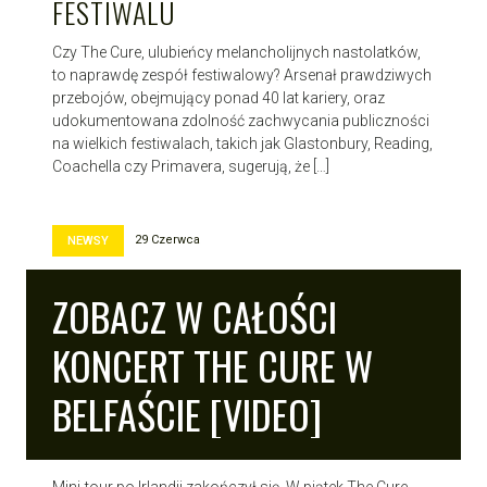
FESTIWALU
Czy The Cure, ulubieńcy melancholijnych nastolatków,
to naprawdę zespół festiwalowy? Arsenał prawdziwych
przebojów, obejmujący ponad 40 lat kariery, oraz
udokumentowana zdolność zachwycania publiczności
na wielkich festiwalach, takich jak Glastonbury, Reading,
Coachella czy Primavera, sugerują, że […]
29 Czerwca
NEWSY
ZOBACZ W CAŁOŚCI
KONCERT THE CURE W
BELFAŚCIE [VIDEO]