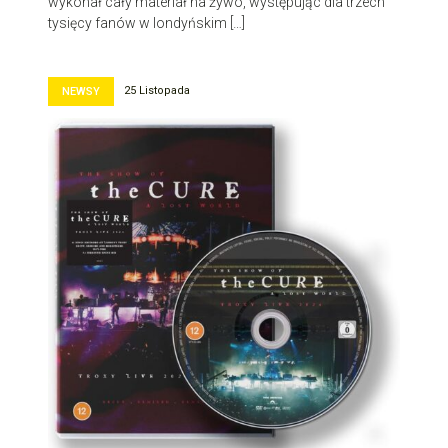
wykonał cały materiał na żywo, występując dla trzech
tysięcy fanów w londyńskim […]
25 Listopada
NEWSY