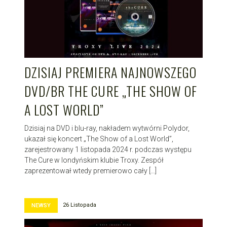
DZISIAJ PREMIERA NAJNOWSZEGO
DVD/BR THE CURE „THE SHOW OF
A LOST WORLD”
Dzisiaj na DVD i blu-ray, nakładem wytwórni Polydor,
ukazał się koncert „The Show of a Lost World”,
zarejestrowany 1 listopada 2024 r. podczas występu
The Cure w londyńskim klubie Troxy. Zespół
zaprezentował wtedy premierowo cały […]
26 Listopada
NEWSY