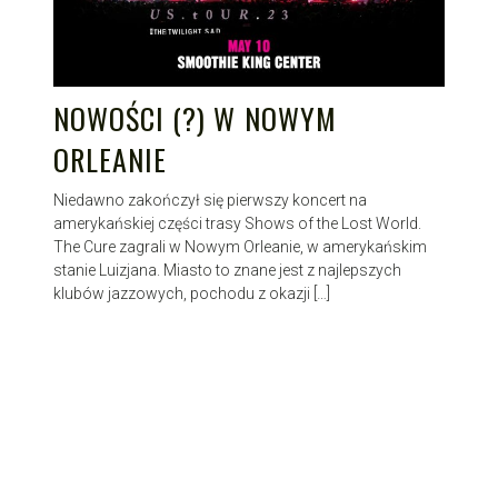
NOWOŚCI (?) W NOWYM
ORLEANIE
Niedawno zakończył się pierwszy koncert na
amerykańskiej części trasy Shows of the Lost World.
The Cure zagrali w Nowym Orleanie, w amerykańskim
stanie Luizjana. Miasto to znane jest z najlepszych
klubów jazzowych, pochodu z okazji […]