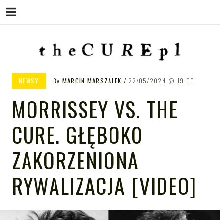
Menu
Skip
to
content
THE CURE PL – POLSKA
The Cure PL
NEWSY
By
MARCIN MARSZALEK
22/05/2024
19:00
STRONA FANÓW ZESPOŁU THE
MORRISSEY VS. THE
CURE
CURE. GŁĘBOKO
ZAKORZENIONA
RYWALIZACJA [VIDEO]