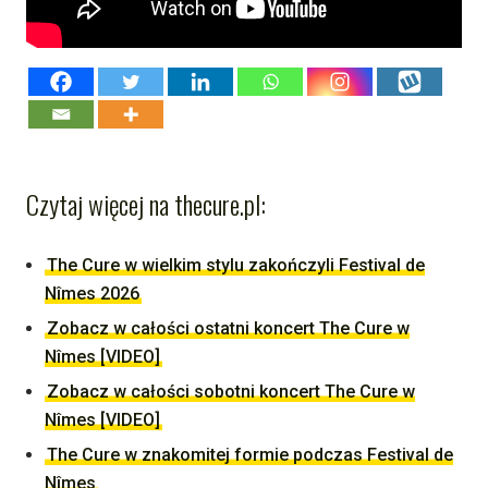
Czytaj więcej na thecure.pl:
The Cure w wielkim stylu zakończyli Festival de
Nîmes 2026
Zobacz w całości ostatni koncert The Cure w
Nîmes [VIDEO]
Zobacz w całości sobotni koncert The Cure w
Nîmes [VIDEO]
The Cure w znakomitej formie podczas Festival de
Nîmes