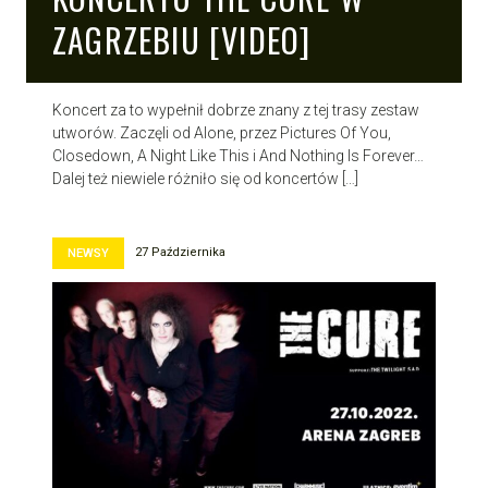
ZAGRZEBIU [VIDEO]
Koncert za to wypełnił dobrze znany z tej trasy zestaw
utworów. Zaczęli od Alone, przez Pictures Of You,
Closedown, A Night Like This i And Nothing Is Forever…
Dalej też niewiele różniło się od koncertów […]
27 Października
NEWSY