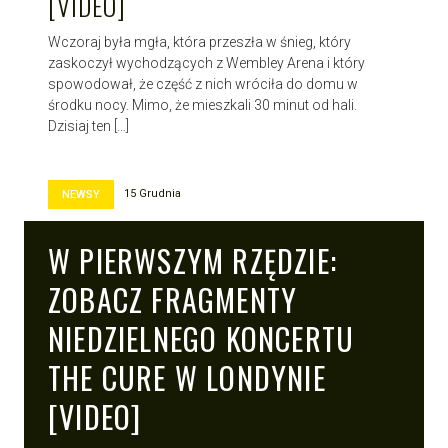
[VIDEO]
Wczoraj była mgła, która przeszła w śnieg, który
zaskoczył wychodzących z Wembley Arena i który
spowodował, że część z nich wróciła do domu w
środku nocy. Mimo, że mieszkali 30 minut od hali.
Dzisiaj ten […]
15 Grudnia
NEWSY
W PIERWSZYM RZĘDZIE:
ZOBACZ FRAGMENTY
NIEDZIELNEGO KONCERTU
THE CURE W LONDYNIE
[VIDEO]