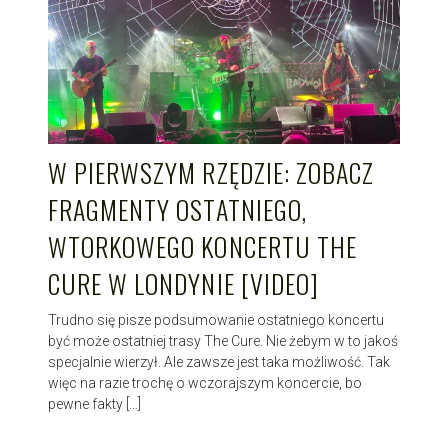
W PIERWSZYM RZĘDZIE: ZOBACZ
FRAGMENTY OSTATNIEGO,
WTORKOWEGO KONCERTU THE
CURE W LONDYNIE [VIDEO]
Trudno się pisze podsumowanie ostatniego koncertu
być może ostatniej trasy The Cure. Nie żebym w to jakoś
specjalnie wierzył. Ale zawsze jest taka możliwość. Tak
więc na razie trochę o wczorajszym koncercie, bo
pewne fakty […]