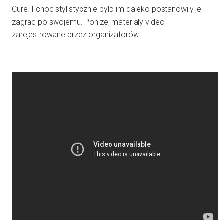
Cure. I choc stylistycznie bylo im daleko postanowily je
zagrac po swojemu. Ponizej materialy video
zarejestrowane przez organizatorów…