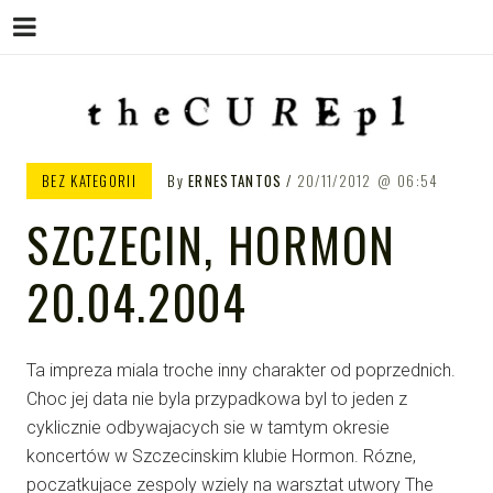
Menu
Skip
to
content
THE CURE PL – POLSKA
The Cure PL
BEZ KATEGORII
By
ERNESTANTOS
20/11/2012
06:54
STRONA FANÓW ZESPOŁU THE
SZCZECIN, HORMON
CURE
20.04.2004
Ta impreza miala troche inny charakter od poprzednich.
Choc jej data nie byla przypadkowa byl to jeden z
cyklicznie odbywajacych sie w tamtym okresie
koncertów w Szczecinskim klubie Hormon. Rózne,
poczatkujace zespoly wziely na warsztat utwory The