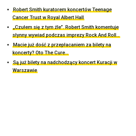
Robert Smith kuratorem koncertów Teenage
Cancer Trust w Royal Albert Hall
„Czułem się z tym źle”. Robert Smith komentuje
słynny wywiad podczas imprezy Rock And Roll…
Macie już dość z przepłacaniem za bilety na
koncerty? Oto The Cure…
Są już bilety na nadchodzący koncert Kuracji w
Warszawie