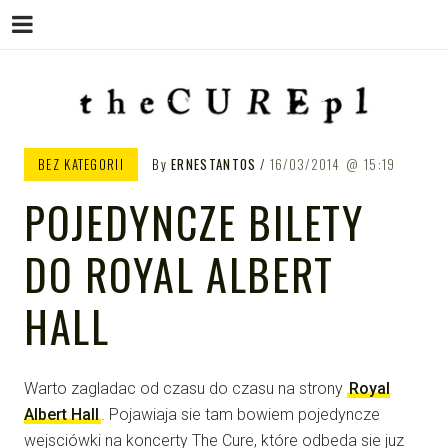
Menu
Skip
to
content
THE CURE PL – POLSKA
The Cure PL
BEZ KATEGORII
By
ERNESTANTOS
16/03/2014
15:19
STRONA FANÓW ZESPOŁU THE
POJEDYNCZE BILETY
CURE
DO ROYAL ALBERT
HALL
Warto zagladac od czasu do czasu na strony
Royal
Albert Hall
. Pojawiaja sie tam bowiem pojedyncze
wejsciówki na koncerty The Cure, które odbeda sie juz