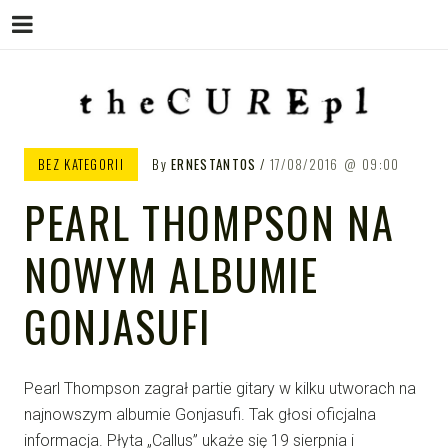
Menu
Skip
to
content
THE CURE PL – POLSKA
The Cure PL
BEZ KATEGORII
By
ERNESTANTOS
17/08/2016
09:00
STRONA FANÓW ZESPOŁU THE
PEARL THOMPSON NA
CURE
NOWYM ALBUMIE
GONJASUFI
Pearl Thompson zagrał partie gitary w kilku utworach na
najnowszym albumie Gonjasufi. Tak głosi oficjalna
informacja. Płyta „Callus” ukaże się 19 sierpnia i