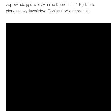
zapowiada ją utwór „Maniac Depressant”. Będzie to
pierwsze wydawnictwo Gonjasui od czterech lat.