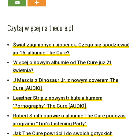
Czytaj więcej na thecure.pl:
Świat zaginionych piosenek. Czego się spodziewać
po 15. albumie The Cure?
Więcej o nowym albumie od The Cure już 21
kwietnia?
J Mascis z Dinosaur Jr. z nowym coverem The
Cure [AUDIO]
Leæther Strip z nowym tribute albumem
"Pornography" The Cure [AUDIO]
Robert Smith opowie o albumie The Cure podczas
programu "Tim’s Listening Party"
Jak The Cure powrócili do swoich gotyckich