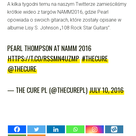
A kilka tygodni temu na naszym Twitterze zamieściliśmy
krótkie wideo z targów NAMM2016, gdzie Pearl
opowiada o swoich gitarach, które zostały opisane w
albumie Lisy S. Johnson „108 Rock Star Guitars”.
PEARL THOMPSON AT NAMM 2016
HTTPS://T.CO/RSSMN4UZMP
#THECURE
@THECURE
— THE CURE PL (@THECUREPL)
JULY 10, 2016