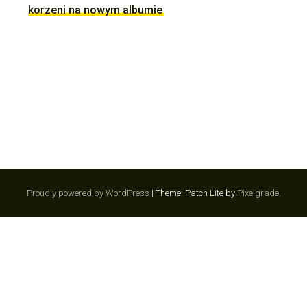
korzeni na nowym albumie
Proudly powered by WordPress
|
Theme: Patch Lite by
Pixelgrade
.