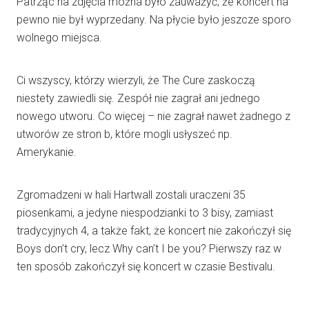
Patrząc na zdjęcia można było zauważyć, że koncert na
pewno nie był wyprzedany. Na płycie było jeszcze sporo
wolnego miejsca.
Ci wszyscy, którzy wierzyli, że The Cure zaskoczą
niestety zawiedli się. Zespół nie zagrał ani jednego
nowego utworu. Co więcej – nie zagrał nawet żadnego z
utworów ze stron b, które mogli usłyszeć np.
Amerykanie.
Zgromadzeni w hali Hartwall zostali uraczeni 35
piosenkami, a jedyne niespodzianki to 3 bisy, zamiast
tradycyjnych 4, a także fakt, że koncert nie zakończył się
Boys don’t cry, lecz Why can’t I be you? Pierwszy raz w
ten sposób zakończył się koncert w czasie Bestivalu.