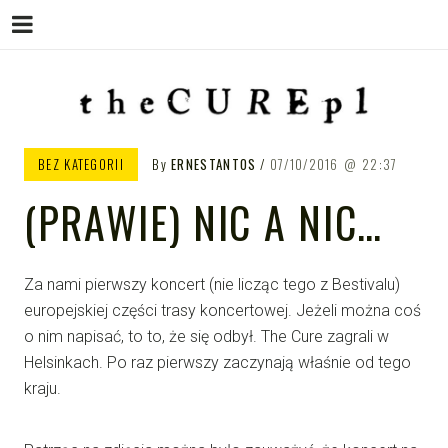
Menu
Skip
to
content
THE CURE PL – POLSKA
The Cure PL
BEZ KATEGORII
By
ERNESTANTOS
07/10/2016
22:37
STRONA FANÓW ZESPOŁU THE
(PRAWIE) NIC A NIC…
CURE
Za nami pierwszy koncert (nie licząc tego z Bestivalu)
europejskiej części trasy koncertowej. Jeżeli można coś
o nim napisać, to to, że się odbył. The Cure zagrali w
Helsinkach. Po raz pierwszy zaczynają właśnie od tego
kraju.