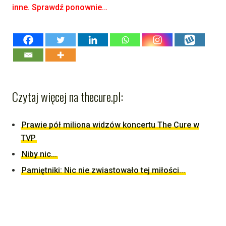
inne. Sprawdź ponownie…
Czytaj więcej na thecure.pl:
Prawie pół miliona widzów koncertu The Cure w
TVP
Niby nic...
Pamiętniki: Nic nie zwiastowało tej miłości...