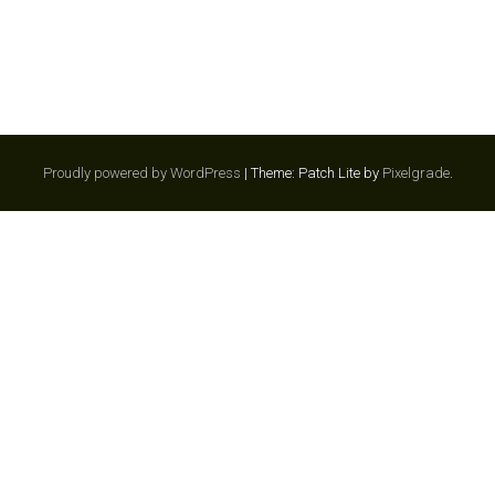
Proudly powered by WordPress
|
Theme: Patch Lite by
Pixelgrade
.