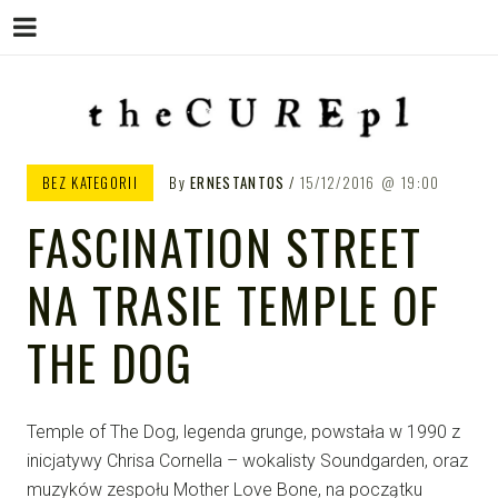
Menu
Skip
to
content
THE CURE PL – POLSKA
The Cure PL
BEZ KATEGORII
By
ERNESTANTOS
15/12/2016
19:00
STRONA FANÓW ZESPOŁU THE
FASCINATION STREET
CURE
NA TRASIE TEMPLE OF
THE DOG
Temple of The Dog, legenda grunge, powstała w 1990 z
inicjatywy Chrisa Cornella – wokalisty Soundgarden, oraz
muzyków zespołu Mother Love Bone, na początku