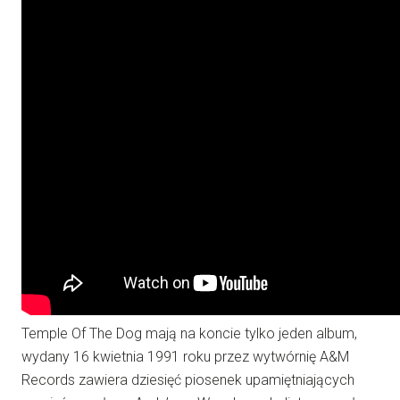
Temple Of The Dog mają na koncie tylko jeden album,
wydany 16 kwietnia 1991 roku przez wytwórnię A&M
Records zawiera dziesięć piosenek upamiętniających