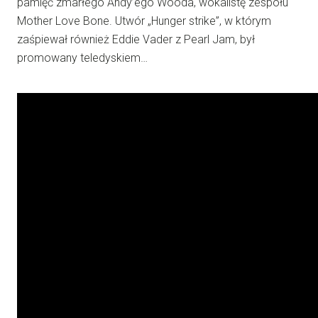
pamięć zmarłego Andy’ego Wooda, wokalistę zespołu
Mother Love Bone. Utwór „Hunger strike”, w którym
zaśpiewał również Eddie Vader z Pearl Jam, był
promowany teledyskiem…