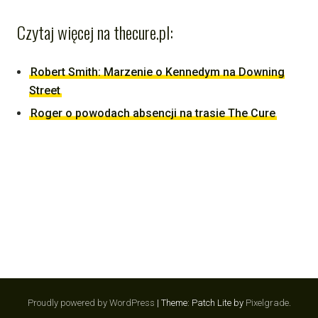
Czytaj więcej na thecure.pl:
Robert Smith: Marzenie o Kennedym na Downing
Street
Roger o powodach absencji na trasie The Cure
Proudly powered by WordPress
|
Theme: Patch Lite by
Pixelgrade
.