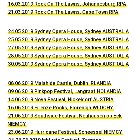
16.03.2019 Rock On The Lawns, Johannesburg RPA
21.03.2019 Rock On The Lawns, Cape Town RPA
24.05.2019 Sydney Opera House, Sydney AUSTRALIA
25.05.2019 Sydney Opera House, Sydney AUSTRALIA
27.05.2019 Sydney Opera House, Sydney AUSTRALIA
28.05.2019 Sydney Opera House, Sydney AUSTRALIA
30.05.2019 Sydney Opera House, Sydney AUSTRALIA
08.06.2019 Malahide Castle, Dublin IRLANDIA
09.06.2019 Pinkpop Festival, Langraaf HOLANDIA
14.06.2019 Nova Festival, Nickeldorf AUSTRIA
16.06.2019 Firenze Rocks, Florencja WŁOCHY
21.06.2019 Southside Festival, Neuhausen ob Eck
NIEMCY
23.06.2019 Hurricane Festival, Scheessel NIEMCY