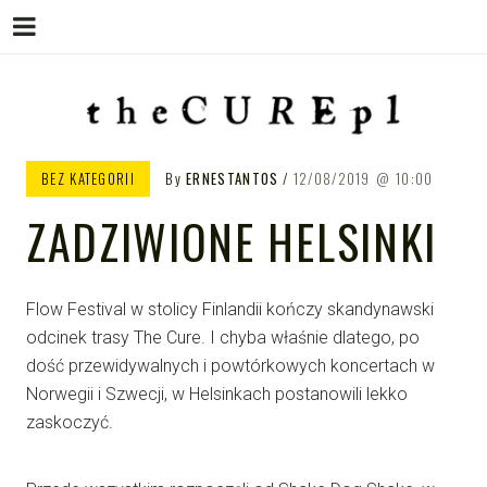
Menu
Skip
to
content
THE CURE PL – POLSKA
The Cure PL
BEZ KATEGORII
By
ERNESTANTOS
12/08/2019
10:00
STRONA FANÓW ZESPOŁU THE
ZADZIWIONE HELSINKI
CURE
Flow Festival w stolicy Finlandii kończy skandynawski
odcinek trasy The Cure. I chyba właśnie dlatego, po
dość przewidywalnych i powtórkowych koncertach w
Norwegii i Szwecji, w Helsinkach postanowili lekko
zaskoczyć.