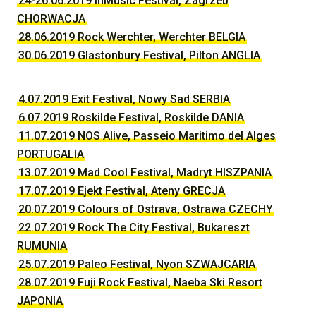
24-26.06.2019 InMusic Festival, Zagrzeb
CHORWACJA
28.06.2019 Rock Werchter, Werchter BELGIA
30.06.2019 Glastonbury Festival, Pilton ANGLIA
4.07.2019 Exit Festival, Nowy Sad SERBIA
6.07.2019 Roskilde Festival, Roskilde DANIA
11.07.2019 NOS Alive, Passeio Maritimo del Alges
PORTUGALIA
13.07.2019 Mad Cool Festival, Madryt HISZPANIA
17.07.2019 Ejekt Festival, Ateny GRECJA
20.07.2019 Colours of Ostrava, Ostrawa CZECHY
22.07.2019 Rock The City Festival, Bukareszt
RUMUNIA
25.07.2019 Paleo Festival, Nyon SZWAJCARIA
28.07.2019 Fuji Rock Festival, Naeba Ski Resort
JAPONIA