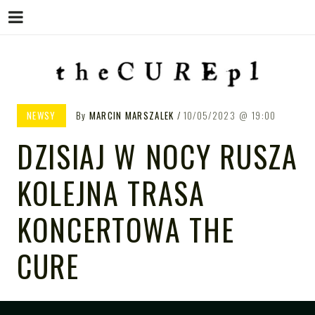
Menu
Skip
to
content
THE CURE PL – POLSKA
The Cure PL
NEWSY
By
MARCIN MARSZALEK
10/05/2023
19:00
STRONA FANÓW ZESPOŁU THE
DZISIAJ W NOCY RUSZA
CURE
KOLEJNA TRASA
KONCERTOWA THE
CURE