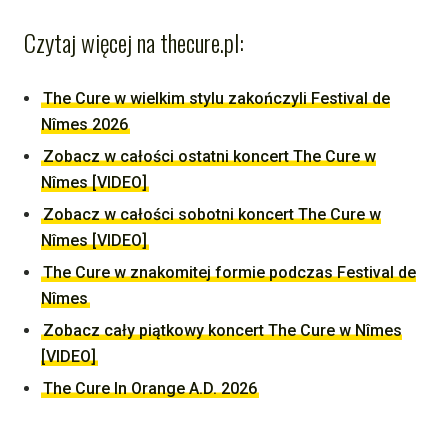
Czytaj więcej na thecure.pl:
The Cure w wielkim stylu zakończyli Festival de
Nîmes 2026
Zobacz w całości ostatni koncert The Cure w
Nîmes [VIDEO]
Zobacz w całości sobotni koncert The Cure w
Nîmes [VIDEO]
The Cure w znakomitej formie podczas Festival de
Nîmes
Zobacz cały piątkowy koncert The Cure w Nîmes
[VIDEO]
The Cure In Orange A.D. 2026