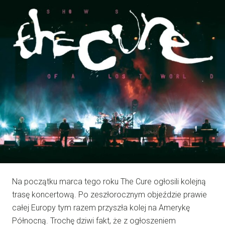
Na początku marca tego roku The Cure ogłosili kolejną
trasę koncertową. Po zeszłorocznym objeździe prawie
całej Europy tym razem przyszła kolej na Amerykę
Północną. Trochę dziwi fakt, że z ogłoszeniem