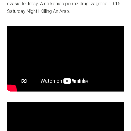
czasie tej trasy. A na koniec po raz drugi zagrano 10.15
Saturday Night i Killing An Arab.