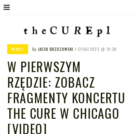
Menu
Skip
to
content
THE CURE PL – POLSKA
The Cure PL
NEWSY
By
JACEK BRZOZOWSKI
12/06/2023
19:30
STRONA FANÓW ZESPOŁU THE
W PIERWSZYM
CURE
RZĘDZIE: ZOBACZ
FRAGMENTY KONCERTU
THE CURE W CHICAGO
[VIDEO]