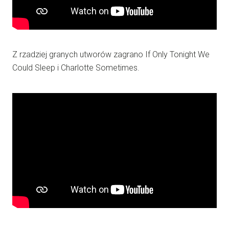
Z rzadziej granych utworów zagrano If Only Tonight We
Could Sleep i Charlotte Sometimes.