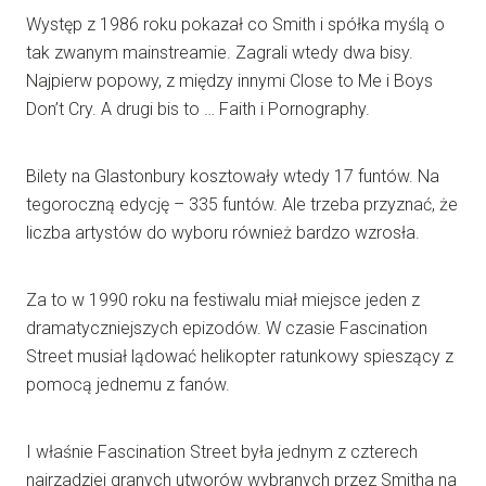
Występ z 1986 roku pokazał co Smith i spółka myślą o
tak zwanym mainstreamie. Zagrali wtedy dwa bisy.
Najpierw popowy, z między innymi Close to Me i Boys
Don’t Cry. A drugi bis to … Faith i Pornography.
Bilety na Glastonbury kosztowały wtedy 17 funtów. Na
tegoroczną edycję – 335 funtów. Ale trzeba przyznać, że
liczba artystów do wyboru również bardzo wzrosła.
Za to w 1990 roku na festiwalu miał miejsce jeden z
dramatyczniejszych epizodów. W czasie Fascination
Street musiał lądować helikopter ratunkowy spieszący z
pomocą jednemu z fanów.
I właśnie Fascination Street była jednym z czterech
najrzadziej granych utworów wybranych przez Smitha na