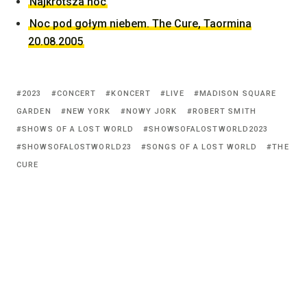
Najkrótsza noc
Noc pod gołym niebem. The Cure, Taormina
20.08.2005
Tagged
2023
CONCERT
KONCERT
LIVE
MADISON SQUARE
with:
GARDEN
NEW YORK
NOWY JORK
ROBERT SMITH
SHOWS OF A LOST WORLD
SHOWSOFALOSTWORLD2023
SHOWSOFALOSTWORLD23
SONGS OF A LOST WORLD
THE
CURE