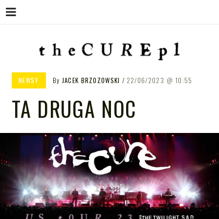
Menu
Skip
to
content
THE CURE PL – POLSKA
The Cure PL
NEWSY
By
JACEK BRZOZOWSKI
22/06/2023
10:55
STRONA FANÓW ZESPOŁU THE
TA DRUGA NOC
CURE