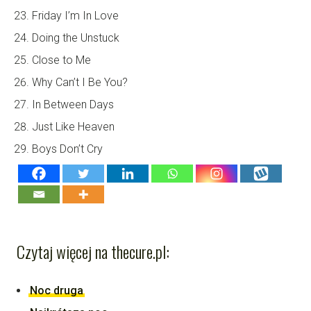
Friday I’m In Love
Doing the Unstuck
Close to Me
Why Can’t I Be You?
In Between Days
Just Like Heaven
Boys Don’t Cry
Czytaj więcej na thecure.pl:
Noc druga