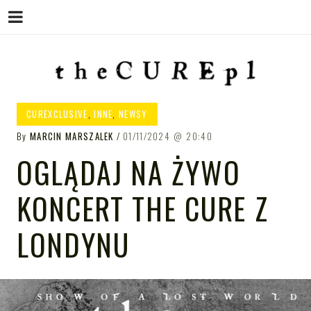
Menu
Skip
to
content
THE CURE PL – POLSKA
The Cure PL
CUREXCLUSIVE
,
INNE
,
NEWSY
STRONA FANÓW ZESPOŁU THE
By
MARCIN MARSZALEK
01/11/2024
20:40
CURE
OGLĄDAJ NA ŻYWO
KONCERT THE CURE Z
LONDYNU