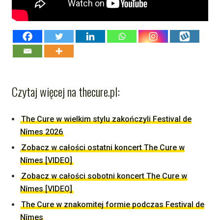
Czytaj więcej na thecure.pl:
The Cure w wielkim stylu zakończyli Festival de
Nîmes 2026
Zobacz w całości ostatni koncert The Cure w
Nîmes [VIDEO]
Zobacz w całości sobotni koncert The Cure w
Nîmes [VIDEO]
The Cure w znakomitej formie podczas Festival de
Nîmes