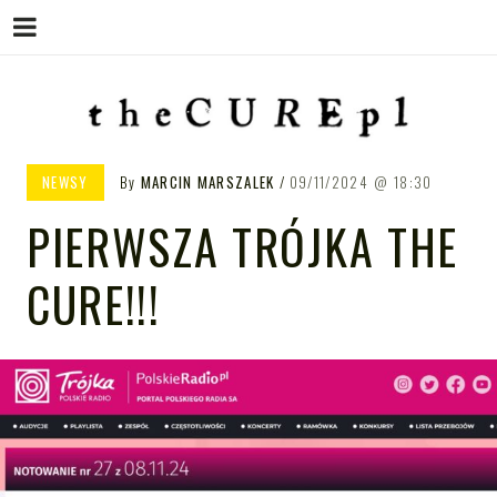
Menu
Skip
to
content
THE CURE PL – POLSKA
The Cure PL
NEWSY
By
MARCIN MARSZALEK
09/11/2024
18:30
STRONA FANÓW ZESPOŁU THE
PIERWSZA TRÓJKA THE
CURE
CURE!!!