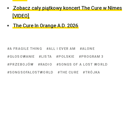
Zobacz cały piątkowy koncert The Cure w Nîmes
[VIDEO]
The Cure In Orange A.D. 2026
Tagged
A FRAGILE THING
ALL I EVER AM
ALONE
with:
GŁOSOWANIE
LISTA
POLSKIE
PROGRAM 3
PRZEBOJÓW
RADIO
SONGS OF A LOST WORLD
SONGSOFALOSTWORLD
THE CURE
TRÓJKA