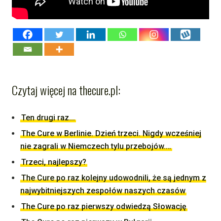
Czytaj więcej na thecure.pl:
Ten drugi raz...
The Cure w Berlinie. Dzień trzeci. Nigdy wcześniej
nie zagrali w Niemczech tylu przebojów.…
Trzeci, najlepszy?
The Cure po raz kolejny udowodnili, że są jednym z
najwybitniejszych zespołów naszych czasów
The Cure po raz pierwszy odwiedzą Słowację