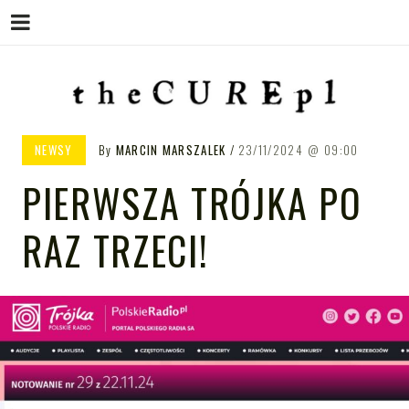
Menu
Skip
to
content
THE CURE PL – POLSKA
The Cure PL
NEWSY
By
MARCIN MARSZALEK
23/11/2024
09:00
STRONA FANÓW ZESPOŁU THE
PIERWSZA TRÓJKA PO
CURE
RAZ TRZECI!