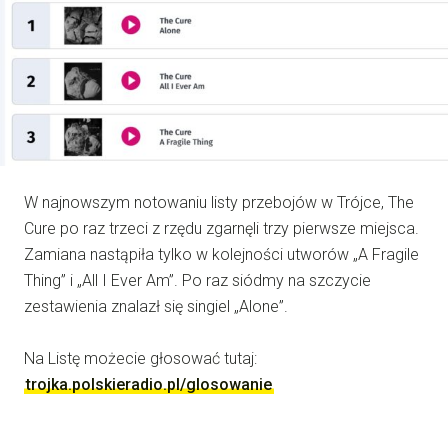
W najnowszym notowaniu listy przebojów w Trójce, The
Cure po raz trzeci z rzędu zgarnęli trzy pierwsze miejsca.
Zamiana nastąpiła tylko w kolejności utworów „A Fragile
Thing” i „All I Ever Am”. Po raz siódmy na szczycie
zestawienia znalazł się singiel „Alone”.
Na Listę możecie głosować tutaj:
trojka.polskieradio.pl/glosowanie