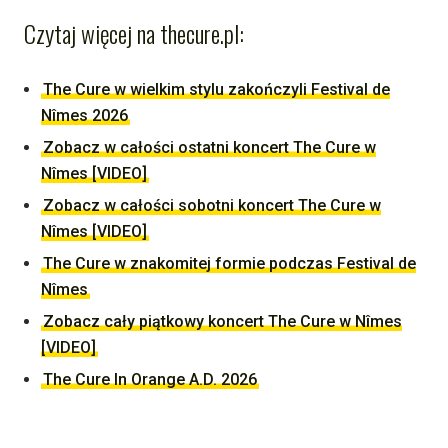
Czytaj więcej na thecure.pl:
The Cure w wielkim stylu zakończyli Festival de
Nîmes 2026
Zobacz w całości ostatni koncert The Cure w
Nîmes [VIDEO]
Zobacz w całości sobotni koncert The Cure w
Nîmes [VIDEO]
The Cure w znakomitej formie podczas Festival de
Nîmes
Zobacz cały piątkowy koncert The Cure w Nîmes
[VIDEO]
The Cure In Orange A.D. 2026