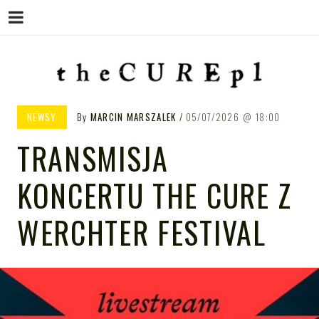
Menu
Skip
to
content
THE CURE PL – POLSKA
The Cure PL
NEWSY
By
MARCIN MARSZALEK
05/07/2026
18:00
STRONA FANÓW ZESPOŁU THE
TRANSMISJA
CURE
KONCERTU THE CURE Z
WERCHTER FESTIVAL