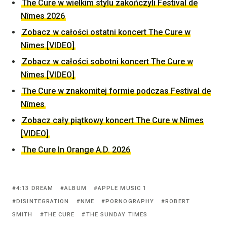
The Cure w wielkim stylu zakończyli Festival de
Nîmes 2026
Zobacz w całości ostatni koncert The Cure w
Nîmes [VIDEO]
Zobacz w całości sobotni koncert The Cure w
Nîmes [VIDEO]
The Cure w znakomitej formie podczas Festival de
Nîmes
Zobacz cały piątkowy koncert The Cure w Nîmes
[VIDEO]
The Cure In Orange A.D. 2026
Tagged
4:13 DREAM
ALBUM
APPLE MUSIC 1
with:
DISINTEGRATION
NME
PORNOGRAPHY
ROBERT
SMITH
THE CURE
THE SUNDAY TIMES