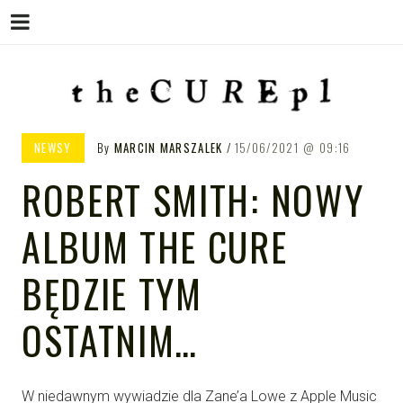
Menu
Skip
to
content
THE CURE PL – POLSKA
The Cure PL
NEWSY
By
MARCIN MARSZALEK
15/06/2021
09:16
STRONA FANÓW ZESPOŁU THE
ROBERT SMITH: NOWY
CURE
ALBUM THE CURE
BĘDZIE TYM
OSTATNIM…
W niedawnym wywiadzie dla Zane’a Lowe z Apple Music