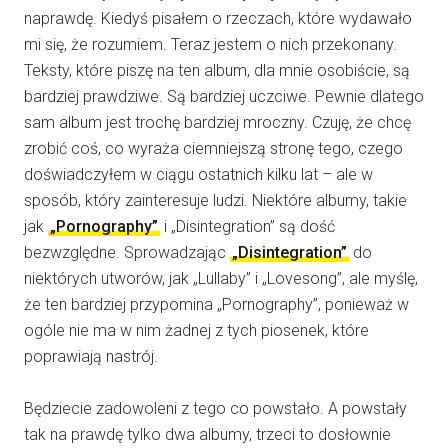
naprawdę. Kiedyś pisałem o rzeczach, które wydawało
mi się, że rozumiem. Teraz jestem o nich przekonany.
Teksty, które piszę na ten album, dla mnie osobiście, są
bardziej prawdziwe. Są bardziej uczciwe. Pewnie dlatego
sam album jest trochę bardziej mroczny. Czuję, że chcę
zrobić coś, co wyraża ciemniejszą stronę tego, czego
doświadczyłem w ciągu ostatnich kilku lat – ale w
sposób, który zainteresuje ludzi. Niektóre albumy, takie
jak
„Pornography”
i „Disintegration” są dość
bezwzględne. Sprowadzając
„Disintegration”
do
niektórych utworów, jak „Lullaby” i „Lovesong”, ale myślę,
że ten bardziej przypomina „Pornography”, ponieważ w
ogóle nie ma w nim żadnej z tych piosenek, które
poprawiają nastrój.
Będziecie zadowoleni z tego co powstało. A powstały
tak na prawdę tylko dwa albumy, trzeci to dosłownie