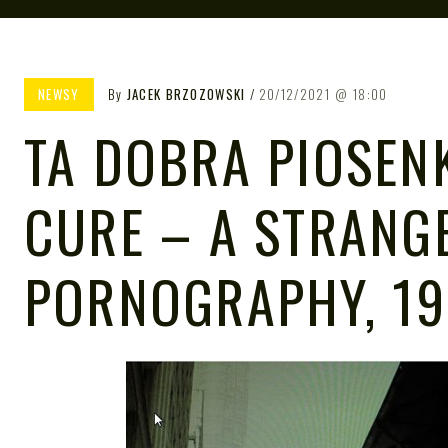
NEWSY
By
JACEK BRZOZOWSKI
20/12/2021
18:00
TA DOBRA PIOSENK
CURE – A STRANGE
PORNOGRAPHY, 1