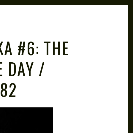
A #6: THE
 DAY /
982