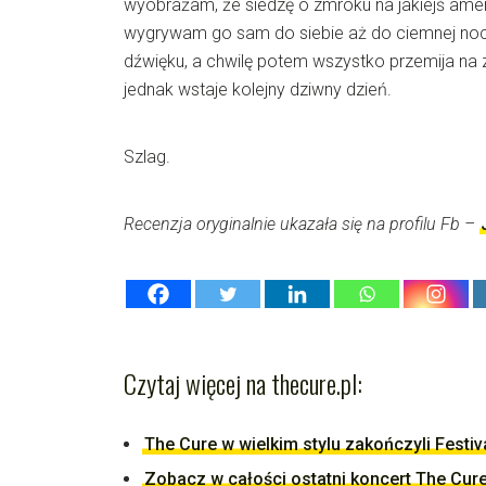
wyobrażam, że siedzę o zmroku na jakiejś amer
wygrywam go sam do siebie aż do ciemnej noc
dźwięku, a chwilę potem wszystko przemija na 
jednak wstaje kolejny dziwny dzień.
Szlag.
Recenzja oryginalnie ukazała się na profilu Fb –
Czytaj więcej na thecure.pl:
The Cure w wielkim stylu zakończyli Festi
Zobacz w całości ostatni koncert The Cur