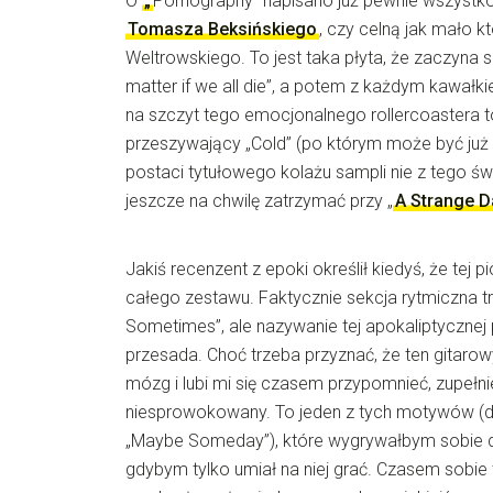
O
„
Pornography” napisano już pewnie wszystko:
Tomasza Beksińskiego
, czy celną jak mało k
Weltrowskiego. To jest taka płyta, że zaczyna si
matter if we all die”, a potem z każdym kawałki
na szczyt tego emocjonalnego rollercoastera 
przeszywający „Cold” (po którym może być już 
postaci tytułowego kolażu sampli nie z tego świ
jeszcze na chwilę zatrzymać przy „
A Strange D
Jakiś recenzent z epoki określił kiedyś, że tej p
całego zestawu. Faktycznie sekcja rytmiczna tr
Sometimes”, ale nazywanie tej apokaliptycznej 
przesada. Choć trzeba przyznać, że ten gitaro
mózg i lubi mi się czasem przypomnieć, zupełn
niesprowokowany. To jeden z tych motywów (dr
„Maybe Someday”), które wygrywałbym sobie do
gdybym tylko umiał na niej grać. Czasem sobie