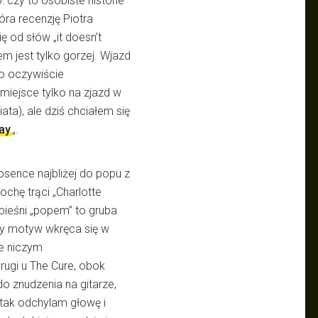
 czy to osobiste historie
tóra recenzję Piotra
ę od słów „it doesn’t
em jest tylko gorzej. Wjazd
to oczywiście
miejsce tylko na zjazd w
ata), ale dziś chciałem się
ay
„.
iosence najbliżej do popu z
ochę trąci „Charlotte
pieśni „popem” to gruba
wy motyw wkręca się w
ie niczym
ugi u The Cure, obok
 znudzenia na gitarze,
 tak odchylam głowę i