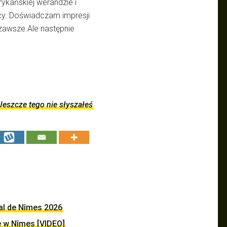
ykańskiej werandzie i
y. Doświadczam impresji
zawsze.Ale następnie
Jeszcze tego nie słyszałeś
val de Nîmes 2026
e w Nîmes [VIDEO]