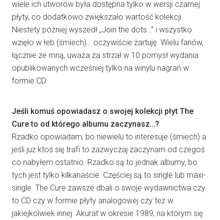
wiele ich utworów była dostępna tylko w wersji czarnej
płyty, co dodatkowo zwiększało wartość kolekcji.
Niestety później wyszedł „Join the dots…” i wszystko
wzięło w łeb (śmiech)… oczywiście żartuję. Wielu fanów,
łącznie ze mną, uważa za strzał w 10 pomysł wydania
opublikowanych wcześniej tylko na winylu nagrań w
formie CD.
Jeśli komuś opowiadasz o swojej kolekcji płyt The
Cure to od którego albumu zaczynasz…?
Rzadko opowiadam, bo niewielu to interesuje (śmiech) a
jeśli już ktoś się trafi to zazwyczaj zaczynam od czegoś
co nabyłem ostatnio. Rzadko są to jednak albumy, bo
tych jest tylko kilkanaście. Częściej są to single lub maxi-
single. The Cure zawsze dbali o swoje wydawnictwa czy
to CD czy w formie płyty analogowej czy też w
jakiejkolwiek innej. Akurat w okresie 1989, na którym się