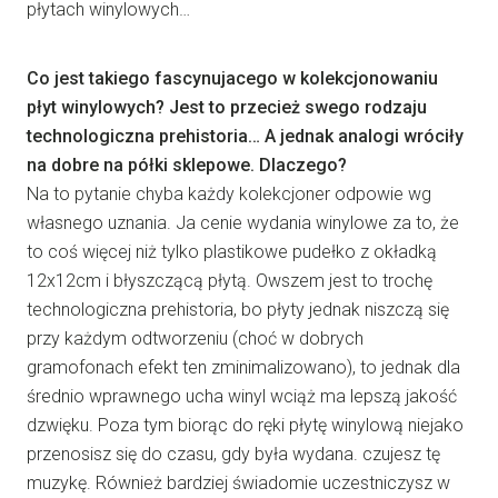
płytach winylowych…
Co jest takiego fascynujacego w kolekcjonowaniu
płyt winylowych? Jest to przecież swego rodzaju
technologiczna prehistoria… A jednak analogi wróciły
na dobre na półki sklepowe. Dlaczego?
Na to pytanie chyba każdy kolekcjoner odpowie wg
własnego uznania. Ja cenie wydania winylowe za to, że
to coś więcej niż tylko plastikowe pudełko z okładką
12x12cm i błyszczącą płytą. Owszem jest to trochę
technologiczna prehistoria, bo płyty jednak niszczą się
przy każdym odtworzeniu (choć w dobrych
gramofonach efekt ten zminimalizowano), to jednak dla
średnio wprawnego ucha winyl wciąż ma lepszą jakość
dzwięku. Poza tym biorąc do ręki płytę winylową niejako
przenosisz się do czasu, gdy była wydana. czujesz tę
muzykę. Również bardziej świadomie uczestniczysz w