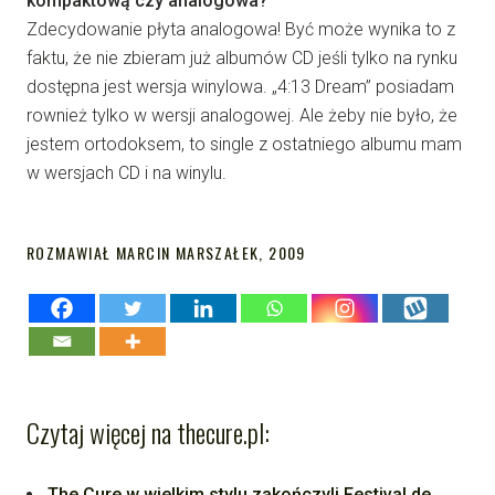
kompaktową czy analogowa?
Zdecydowanie płyta analogowa! Być może wynika to z
faktu, że nie zbieram już albumów CD jeśli tylko na rynku
dostępna jest wersja winylowa. „4:13 Dream” posiadam
rownież tylko w wersji analogowej. Ale żeby nie było, że
jestem ortodoksem, to single z ostatniego albumu mam
w wersjach CD i na winylu.
ROZMAWIAŁ MARCIN MARSZAŁEK, 2009
Czytaj więcej na thecure.pl:
The Cure w wielkim stylu zakończyli Festival de