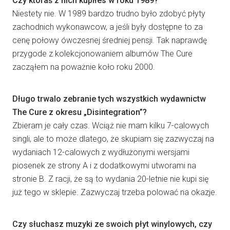
Czy któraś z nich kupiłes w roku 1989?
Niestety nie. W 1989 bardzo trudno było zdobyć płyty
zachodnich wykonawcow, a jeśli były dostępne to za
cenę połowy ówczesnej średniej pensji. Tak naprawdę
przygode z kolekcjonowaniem albumów The Cure
zacząłem na poważnie koło roku 2000.
Długo trwalo zebranie tych wszystkich wydawnictw
The Cure z okresu „Disintegration”?
Zbieram je cały czas. Wciąż nie mam kilku 7-calowych
singli, ale to może dlatego, że skupiam się zazwyczaj na
wydaniach 12-calowych z wydłużonymi wersjami
piosenek ze strony A i z dodatkowymi utworami na
stronie B. Z racji, że są to wydania 20-letnie nie kupi się
już tego w sklepie. Zazwyczaj trzeba polować na okazje.
Czy słuchasz muzyki ze swoich płyt winylowych, czy