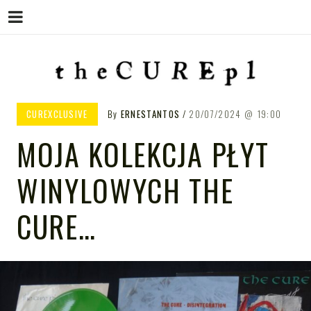
Menu
Skip
to
content
THE CURE PL – POLSKA
The Cure PL
CUREXCLUSIVE
By
ERNESTANTOS
20/07/2024
19:00
STRONA FANÓW ZESPOŁU THE
MOJA KOLEKCJA PŁYT
CURE
WINYLOWYCH THE
CURE…