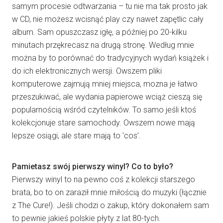
samym procesie odtwarzania – tu nie ma tak prosto jak
w CD, nie możesz wcisnąć play czy nawet zapętlic cały
album. Sam opuszczasz igłę, a później po 20-kilku
minutach przękrecasz na drugą stronę. Według mnie
można by to porównać do tradycyjnych wydań książek i
do ich elektronicznych wersji. Owszem pliki
komputerowe zajmują mniej miejsca, mozna je łatwo
przeszukiwać, ale wydania papierowe wciąż cieszą się
popularnością wśród czytelników. To samo jeśli ktoś
kolekcjonuje stare samochody. Owszem nowe mają
lepsze osiągi, ale stare mają to 'cos’.
Pamietasz swój pierwszy winyl? Co to było?
Pierwszy winyl to na pewno coś z kolekcji starszego
brata, bo to on zaraził mnie miłością do muzyki (łącznie
z The Cure!). Jeśli chodzi o zakup, który dokonałem sam
to pewnie jakieś polskie płyty z lat 80-tych.