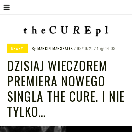
Menu
Skip
to
content
THE CURE PL – POLSKA
The Cure PL
NEWSY
By
MARCIN MARSZALEK
09/10/2024
14:09
STRONA FANÓW ZESPOŁU THE
DZISIAJ WIECZOREM
CURE
PREMIERA NOWEGO
SINGLA THE CURE. I NIE
TYLKO…