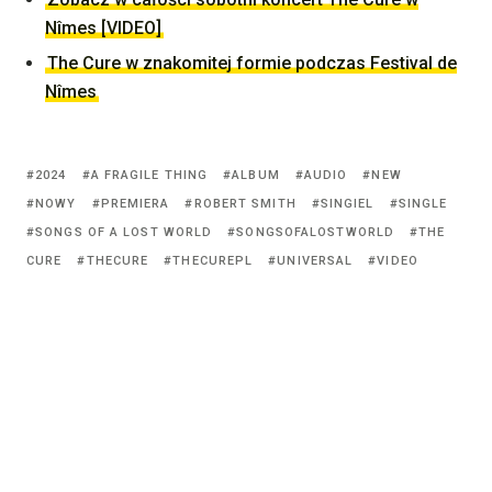
Nîmes [VIDEO]
The Cure w znakomitej formie podczas Festival de
Nîmes
Tagged
2024
A FRAGILE THING
ALBUM
AUDIO
NEW
with:
NOWY
PREMIERA
ROBERT SMITH
SINGIEL
SINGLE
SONGS OF A LOST WORLD
SONGSOFALOSTWORLD
THE
CURE
THECURE
THECUREPL
UNIVERSAL
VIDEO