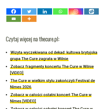
Czytaj więcej na thecure.pl:
Wizyta wyczekiwana od dekad: kultowa brytyjska
grupa The Cure zagrała w Wilnie
Zobacz fragmenty koncertu The Cure w Wilnie
[VIDEO]
The Cure w wielkim stylu zakończyli Festival de
Nîmes 2026
Zobacz w całości ostatni koncert The Cure w
Nîmes [VIDEO]
Zobacz w całości sobotni koncert The Cure w