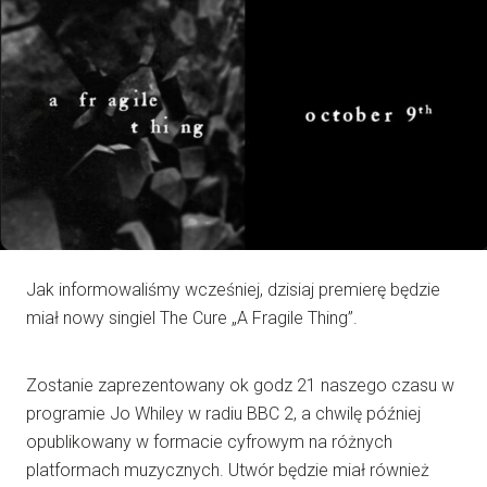
Jak informowaliśmy wcześniej, dzisiaj premierę będzie
miał nowy singiel The Cure „A Fragile Thing”.
Zostanie zaprezentowany ok godz 21 naszego czasu w
programie Jo Whiley w radiu BBC 2, a chwilę później
opublikowany w formacie cyfrowym na różnych
platformach muzycznych. Utwór będzie miał również