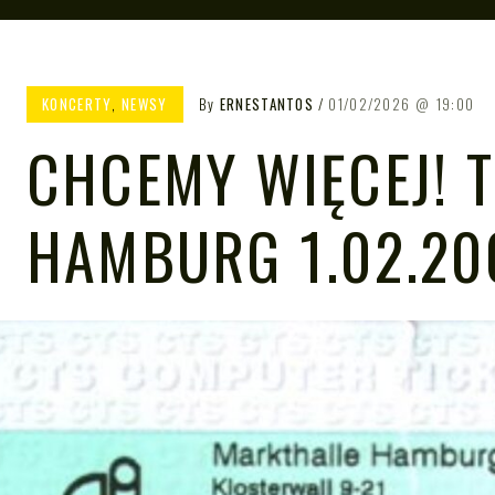
KONCERTY
,
NEWSY
By
ERNESTANTOS
01/02/2026
19:00
CHCEMY WIĘCEJ! T
HAMBURG 1.02.20