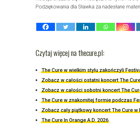
Podziękowania dla Sławka za nadesłane materi
Czytaj więcej na thecure.pl:
The Cure w wielkim stylu zakończyli Festi
Zobacz w całości ostatni koncert The Cur
Zobacz w całości sobotni koncert The Cur
The Cure w znakomitej formie podczas Fes
Zobacz cały piątkowy koncert The Cure w
The Cure In Orange A.D. 2026