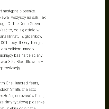
ert następną piosenkę.
piewali wszyscy na sali. Tak
Edge Of The Deep Green
isać to, co się działo w
ana klimatu. Z głośników
001 nocy. If Only Tonight
biera całkiem innego
udniący bas na tle ściany
utwór 39 z Bloodflowers –
mprowizacją.
ytm One Hundred Years,
adach Smith, znalazto
eszłości, do czasów Faith,
szeliśmy tytułową piosenkę
stu piękną oniryczną i