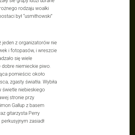
y sie grupy ludzi ubrane
 rożnego rodzaju woalki
staci był “usmithowski”
ż jeden z organizatorów nie
wek i fotopasów, i wreszcie
dzało się wiele
 dobre niemieckie piwo.
ogąca pomieścic około
sca, zgasty światła. Wybiła
świetle niebieskiego
awej stronie przy
 Simon Gallup z basem
z gitarzysta Perry
 perkusyjnym zasiadł