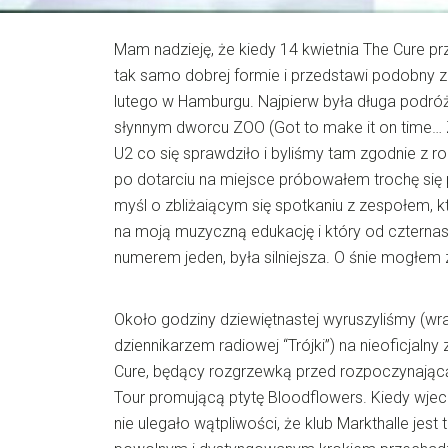
Mam nadzieję, że kiedy 14 kwietnia The Cure pr
tak samo dobrej formie i przedstawi podobny 
lutego w Hamburgu. Najpierw była długa podróż 
słynnym dworcu ZOO (Got to make it on time… 
U2 co się sprawdziło i byliśmy tam zgodnie z r
po dotarciu na miejsce próbowałem trochę się
myśl o zbliżaiącym się spotkaniu z zespołem, 
na moją muzyczną edukację i który od czternastu
numerem jeden, była silniejsza. O śnie mogłem
Około godziny dziewiętnastej wyruszyliśmy (wr
dziennikarzem radiowej “Trójki”) na nieoficjaln
Cure, będący rozgrzewką przed rozpoczynającą
Tour promującą ptytę Bloodflowers. Kiedy wjech
nie ulegało wątpliwości, że klub Markthalle jest