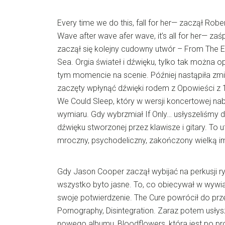
Every time we do this, fall for her— zaczął Rob
Wave after wave afer wave, it’s all for her— zaś
zaczął się kolejny cudowny utwór – From The 
Sea. Orgia świateł i dźwięku, tylko tak można op
tym momencie na scenie. Później nastąpiła zmi
zaczęty wpłynąć dźwięki rodem z Opowieści z 1
We Could Sleep, który w wersji koncertowej na
wymiaru. Gdy wybrzmiał If Only… usłyszeliśmy d
dźwięku stworzonej przez klawisze i gitary. To 
mroczny, psychodeliczny, zakończony wielką i
Gdy Jason Cooper zaczął wybijać na perkusji r
wszystko byto jasne. To, co obiecywał w wywi
swoje potwierdzenie. The Cure powrócił do prz
Pornography, Disintegration. Zaraz potem usły
nowego albumu, Bloodflowers, która jest po pro