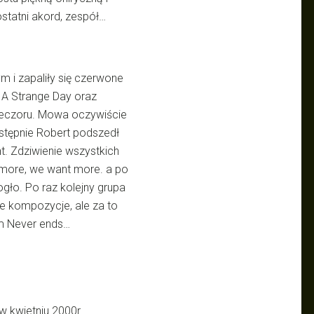
statni akord, zespół…
m i zapaliły się czerwone
 A Strange Day oraz
ieczoru. Mowa oczywiście
astępnie Robert podszedł
t. Zdziwienie wszystkich
 more, we want more. a po
gło. Po raz kolejny grupa
wie kompozycje, ale za to
eam Never ends…
w kwietniu 2000r.