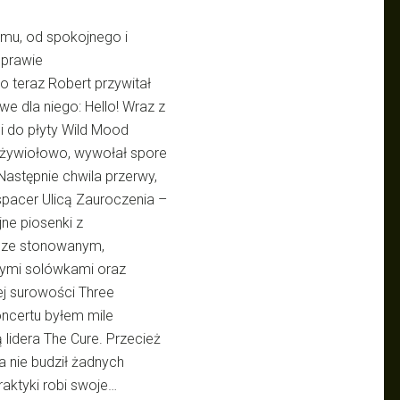
mu, od spokojnego i
 prawie
 teraz Robert przywitał
we dla niego: Hello! Wraz z
i do płyty Wild Mood
 żywiołowo, wywołał spore
astępnie chwila przerwy,
spacer Ulicą Zauroczenia –
jne piosenki z
 ze stonowanym,
wymi solówkami oraz
j surowości Three
ncertu byłem mile
idera The Cure. Przecież
a nie budził żadnych
raktyki robi swoje…