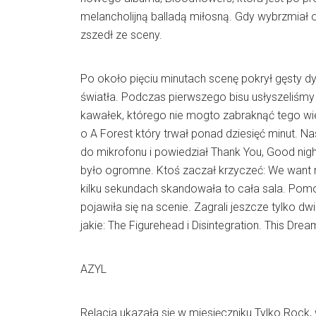
melancholijną balladą miłosną. Gdy wybrzmiał o
zszedł ze sceny.
Po około pięciu minutach scenę pokrył gęsty dy
światła. Podczas pierwszego bisu usłyszeliśmy
kawałek, którego nie mogto zabraknąć tego w
o A Forest który trwał ponad dziesięć minut. N
do mikrofonu i powiedział Thank You, Good nigh
było ogromne. Ktoś zaczał krzyczeć: We want
kilku sekundach skandowała to cała sala. Pomo
pojawiła się na scenie. Zagrali jeszcze tylko d
jakie: The Figurehead i Disintegration. This Dr
AZYL
Relacja ukazała się w miesięczniku Tylko Rock, 