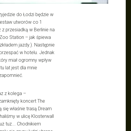
zyjedzie do Łodzi będzie w
zestaw utworów co 1
z przesiadką w Berlinie na
Zoo Station – jak śpiewa
ozkładem jazdy.). Następnie
 przespać w hotelu. Jednak
który miał ogromny wpływ
 lat jest dla mnie
 zapomnieć.
az z kolega –
y zamknięty koncert The
 się właśnie trasą Dream
aliśmy w ulicę Klosterwall
 tuż tuz…. Chodnikiem