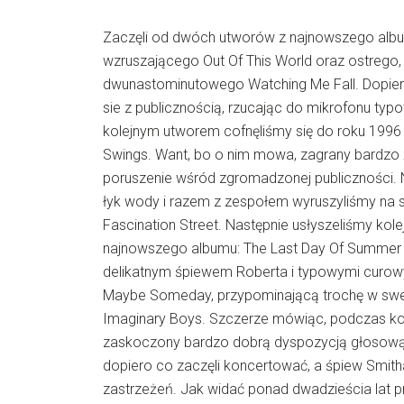
Zaczęli od dwóch utworów z najnowszego albu
wzruszającego Out Of This World oraz ostrego,
dwunastominutowego Watching Me Fall. Dopiero
sie z publicznością, rzucając do mikrofonu typo
kolejnym utworem cofnęliśmy się do roku 1996 
Swings. Want, bo o nim mowa, zagrany bardzo
poruszenie wśród zgromadzonej publiczności. N
łyk wody i razem z zespołem wyruszyliśmy na 
Fascination Street. Następnie usłyszeliśmy kole
najnowszego albumu: The Last Day Of Summer
delikatnym śpiewem Roberta i typowymi curo
Maybe Someday, przypominającą trochę w swe
Imaginary Boys. Szczerze mówiąc, podczas ko
zaskoczony bardzo dobrą dyspozycją głosową l
dopiero co zaczęli koncertować, a śpiew Smith
zastrzeżeń. Jak widać ponad dwadzieścia lat p