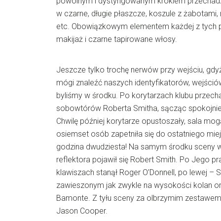
powolnym i dystyngowanym krokiem przechadzał
w czarne, długie płaszcze, koszule z żabotami,
etc. Obowiązkowym elementem każdej z tych po
makijaż i czarne tapirowane włosy.
Jeszcze tylko trochę nerwów przy wejściu, gdy
mógi znaleźć naszych identyfikatorów, wejśció
byliśmy w środku. Po korytarzach klubu przecha
sobowtórów Roberta Smitha, sącząc spokojnie
Chwilę później korytarze opustoszały, sala m
osiemset osób zapetniła się do ostatniego miej
godzina dwudziesta! Na samym środku sceny w 
reflektora pojawił się Robert Smith. Po Jego pr
klawiszach stanął Roger O’Donnell, po lewej –
zawieszonym jak zwykle na wysokości kolan ora
Bamonte. Z tyłu sceny za olbrzymim zestawem
Jason Cooper.