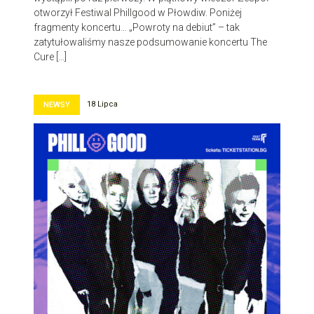
otworzył Festiwal Phillgood w Płowdiw. Poniżej
fragmenty koncertu… „Powroty na debiut” – tak
zatytułowaliśmy nasze podsumowanie koncertu The
Cure […]
18 Lipca
NEWSY