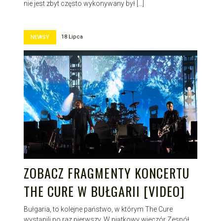
nie jest zbyt często wykonywany był […]
18 Lipca
NEWSY
ZOBACZ FRAGMENTY KONCERTU
THE CURE W BUŁGARII [VIDEO]
Bułgaria, to kolejne państwo, w którym The Cure
wystąpili po raz pierwszy. W piątkowy wieczór Zespół