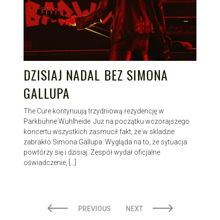
DZISIAJ NADAL BEZ SIMONA
GALLUPA
The Cure kontynuują trzydniową rezydencję w
Parkbühne Wuhlheide. Już na początku wczorajszego
koncertu wszystkich zasmucił fakt, że w skladzie
zabrakło Simona Gallupa. Wygląda na to, że sytuacja
powtórzy się i dzisiaj. Zespół wydał oficjalne
oświadczenie, […]
STRONICOWANIE
PREVIOUS
NEXT