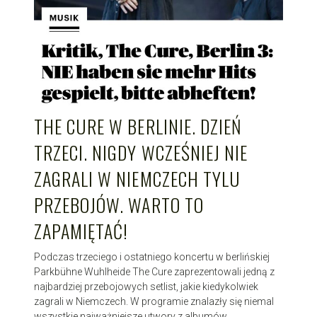
THE CURE W BERLINIE. DZIEŃ
TRZECI. NIGDY WCZEŚNIEJ NIE
ZAGRALI W NIEMCZECH TYLU
PRZEBOJÓW. WARTO TO
ZAPAMIĘTAĆ!
Podczas trzeciego i ostatniego koncertu w berlińskiej
Parkbühne Wuhlheide The Cure zaprezentowali jedną z
najbardziej przebojowych setlist, jakie kiedykolwiek
zagrali w Niemczech. W programie znalazły się niemal
wszystkie najważniejsze utwory z albumów