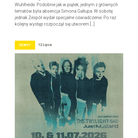
Wuhlheide. Podobnie jak w piątek, jednym z głównych
tematów była absencja Simona Gallupa. W sobotę
jednak Zespół wydał specjalne oświadczenie. Po raz
kolejny występ rozpoczął się utworem […]
12 Lipca
NEWSY