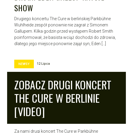
SHOW
Drugiego koncertu The Cure w berlińskiej Parkbühne
Wuhlheide zespół ponownie nie zagrał z Simonem
Gallupem. Kilka godzin przed występem Robert Smith
poinformował, że basista wciąż dochodzi do zdrowia,
dlatego jego miejsce ponownie zajął syn, Eden […]
12 Lipca
NEWSY
ZOBACZ DRUGI KONCERT
THE CURE W BERLINIE
[VIDEO]
Za nami drugi koncert The Cure w Parkbühne