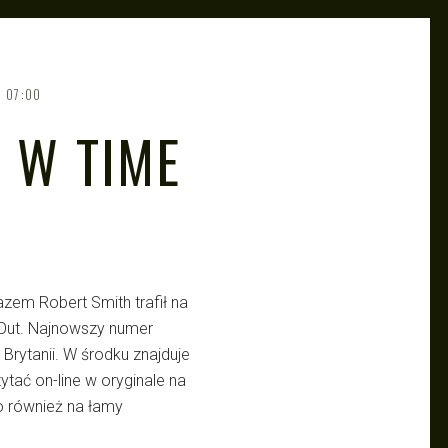
07:00
 W TIME
em Robert Smith trafił na
 Out. Najnowszy numer
j Brytanii. W środku znajduje
tać on-line w oryginale na
ło również na łamy