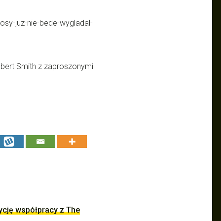
osy-juz-nie-bede-wygladal-
Robert Smith z zaproszonymi
ycję współpracy z The