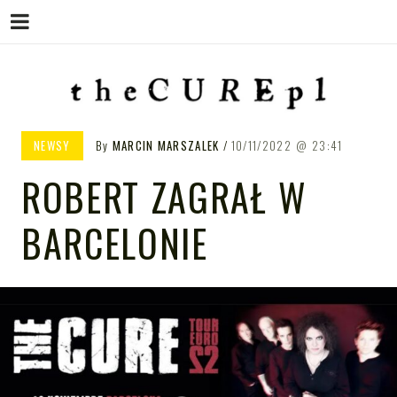
Menu
Skip
to
content
THE CURE PL – POLSKA
The Cure PL
NEWSY
By
MARCIN MARSZALEK
10/11/2022
23:41
STRONA FANÓW ZESPOŁU THE
ROBERT ZAGRAŁ W
CURE
BARCELONIE