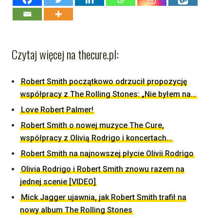
Czytaj więcej na thecure.pl:
Robert Smith początkowo odrzucił propozycję
współpracy z The Rolling Stones: „Nie byłem na…
Love Robert Palmer!
Robert Smith o nowej muzyce The Cure,
współpracy z Olivią Rodrigo i koncertach...
Robert Smith na najnowszej płycie Olivii Rodrigo
Olivia Rodrigo i Robert Smith znowu razem na
jednej scenie [VIDEO]
Mick Jagger ujawnia, jak Robert Smith trafił na
nowy album The Rolling Stones