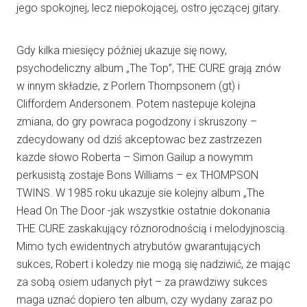
jego spokojnej, lecz niepokojącej, ostro jęczącej gitary.
Gdy kilka miesięcy później ukazuje się nowy,
psychodeliczny album „The Top”, THE CURE grają znów
w innym składzie, z Porlern Thompsonem (gt) i
Cliffordem Andersonem. Potem nastepuje kolejna
zmiana, do gry powraca pogodzony i skruszony –
zdecydowany od dziś akceptowac bez zastrzezen
kazde słowo Roberta – Simon Gailup a nowymm
perkusistą zostaje Bons Williams – ex THOMPSON
TWINS. W 1985 roku ukazuje sie kolejny album „The
Head On The Door -jak wszystkie ostatnie dokonania
THE CURE zaskakujący róznorodnością i melodyjnoscią.
Mimo tych ewidentnych atrybutów gwarantujących
sukces, Robert i koledzy nie mogą się nadziwić, że mając
za sobą osiem udanych płyt – za prawdziwy sukces
maga uznać dopiero ten album, czy wydany zaraz po