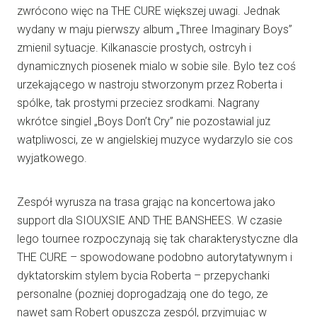
zwrócono więc na THE CURE większej uwagi. Jednak
wydany w maju pierwszy album „Three Imaginary Boys”
zmienil sytuacje. Kilkanascie prostych, ostrcyh i
dynamicznych piosenek mialo w sobie sile. Bylo tez coś
urzekającego w nastroju stworzonym przez Roberta i
spólke, tak prostymi przeciez srodkami. Nagrany
wkrótce singiel „Boys Don’t Cry” nie pozostawial juz
watpliwosci, ze w angielskiej muzyce wydarzylo sie cos
wyjatkowego.
Zespół wyrusza na trasa grając na koncertowa jako
support dla SIOUXSIE AND THE BANSHEES. W czasie
lego tournee rozpoczynają się tak charakterystyczne dla
THE CURE – spowodowane podobno autorytatywnym i
dyktatorskim stylem bycia Roberta – przepychanki
personalne (pozniej doprogadzają one do tego, ze
nawet sam Robert opuszcza zespól, przyjmując w