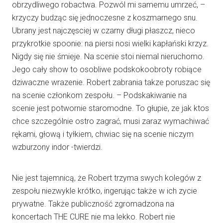
obrzydliwego robactwa. Pozwól mi samemu umrzeć, –
krzyczy budząc się jednoczesne z koszmarnego snu.
Ubrany jest najczęsciej w czarny długi płaszcz, nieco
przykrotkie spoonie: na piersi nosi wielki kapłański krzyz.
Nigdy się nie śmieje. Na scenie stoi niemal nieruchomo.
Jego cały show to osobliwe podskokoobroty robiące
dziwaczne wrazenie. Robert zabrania takze poruszac się
na scenie członkom zespołu. – Podskakiwanie na
scenie jest potwornie staromodne. To głupie, ze jak ktos
chce szczególnie ostro zagrać, musi zaraz wymachiwać
rękami, głową i tyłkiem, chwiac się na scenie niczym
wzburzony indor -twierdzi.
Nie jest tajemnicą, że Robert trzyma swych kolegów z
zespołu niezwykle krótko, ingerując także w ich zycie
prywatne. Także publiczność zgromadzona na
koncertach THE CURE nie ma lekko. Robert nie