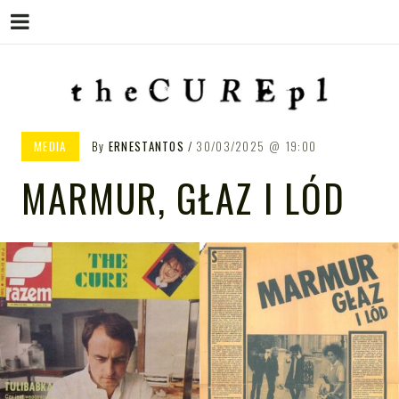
Menu
Skip
to
content
THE CURE PL – POLSKA
The Cure PL
MEDIA
By
ERNESTANTOS
30/03/2025
19:00
STRONA FANÓW ZESPOŁU THE
MARMUR, GŁAZ I LÓD
CURE