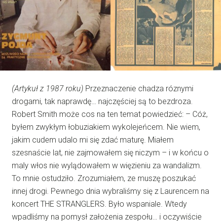
(Artykuł z 1987 roku)
Przeznaczenie chadza róznymi
drogami, tak naprawdę… najczęściej są to bezdroza.
Robert Smith może cos na ten temat powiedzieć: – Cóż,
byłem zwykłym łobuziakiem wykolejeńcem. Nie wiem,
jakim cudem udalo mi się zdać maturę. Miałem
szesnaście lat, nie zajmowałem się niczym – i w końcu o
maly włos nie wylądowałem w więzieniu za wandalizm.
To mnie ostudziło. Zrozumiałem, ze muszę poszukać
innej drogi. Pewnego dnia wybraliśmy się z Laurencern na
koncert THE STRANGLERS. Było wspaniale. Wtedy
wpadliśmy na pomysł założenia zespołu… i oczywiście