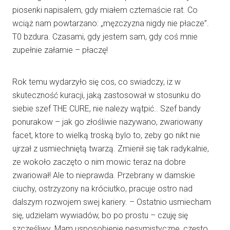
piosenki napisalem, gdy miałem czternaście rat. Co
wciąż nam powtarzano: „męzczyzna nigdy nie płacze”.
T0 bzdura. Czasami, gdy jestem sam, gdy coś mnie
zupełnie załamie – płaczę!
Rok temu wydarzyło się cos, co swiadczy, iz w
skuteczność kuracji, jaką zastosował w stosunku do
siebie szef THE CURE, nie nalezy wątpić.. Szef bandy
ponurakow – jak go złośliwie nazywano, zwariowany
facet, ktore to wielką troską bylo to, zeby go nikt nie
ujrzał z usmiechniętą twarzą. Zmienił się tak radykalnie,
ze wokoło zaczęto o nim mowic teraz na dobre
zwariował! Ale to nieprawda. Przebrany w damskie
ciuchy, ostrzyzony na króciutko, pracuje ostro nad
dalszym rozwojem swej kariery. – Ostatnio usmiecham
się, udzielam wywiadów, bo po prostu – czuję się
szczęśliwy. Mam usposobienie pesymistyczne, często