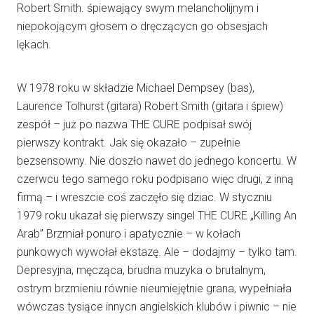
Robert Smith. śpiewający swym melancholijnym i
niepokojącym głosem o dręczącycn go obsesjach
lękach.
W 1978 roku w składzie Michael Dempsey (bas),
Laurence Tolhurst (gitara) Robert Smith (gitara i śpiew)
zespół – już po nazwa THE CURE podpisał swój
pierwszy kontrakt. Jak się okazało – zupełnie
bezsensowny. Nie doszło nawet do jednego koncertu. W
czerwcu tego samego roku podpisano więc drugi, z inną
firmą – i wreszcie coś zaczęło się dziac. W styczniu
1979 roku ukazał się pierwszy singel THE CURE „Killing An
Arab” Brzmiał ponuro i apatycznie – w kołach
punkowych wywołał ekstazę. Ale – dodajmy – tylko tam.
Depresyjna, męcząca, brudna muzyka o brutalnym,
ostrym brzmieniu równie nieumiejętnie grana, wypełniała
wówczas tysiące innycn angielskich klubów i piwnic – nie