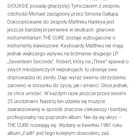
SIOUXSIE posadę gitarzysty) Tymczasem z zespołu
odchodzi Michael zastąpiony przez Simona Gallupa.
Dokooptowanie do zespołu Mattnieu Hanleya jest
jeszcze bardziej brzemienne w skutkach: gitarowe
instrumentarium THE CURE zostaje wzbogacone o
instrumenty klawiszowe. Keyboardy Matthieu nie mają
jednak większego wpływu na brzmienie drugiego LP
„Seventeen Seconds”. Robert, który na „Three” spiewal o
swych młodzienczych niepokojach, tu obsesje swe
doprowadza do zenitu. Daje wyraz swemu obrzydzeniu
zarowno w stosunku do zycia, jak i smierci. Głosi jednak,
ze chce umrzeć. W każdym razie jeszcze przed swoimi
25 urodzinami. Nastrój ten udziela się muzyce
zaaranzowanej w sposób znacznie ciekawszy i bardziej
profesjonalny raz poprzedni album. Nie da się ukryc –
THE CURE rozwijają się. Wydany w kwietniu 1981 roku
album „Faith” jest tego kolejnym dowodem, zaś