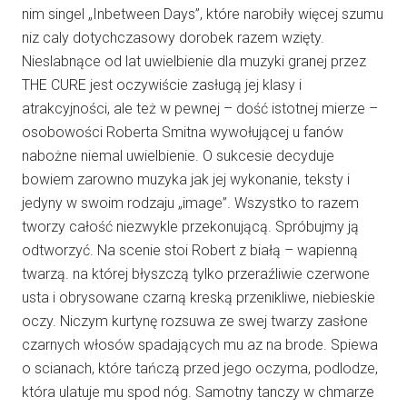
nim singel „Inbetween Days”, które narobiły więcej szumu
niz caly dotychczasowy dorobek razem wzięty.
Nieslabnące od lat uwielbienie dla muzyki granej przez
THE CURE jest oczywiście zasługą jej klasy i
atrakcyjności, ale też w pewnej – dość istotnej mierze –
osobowości Roberta Smitna wywołującej u fanów
nabożne niemal uwielbienie. O sukcesie decyduje
bowiem zarowno muzyka jak jej wykonanie, teksty i
jedyny w swoim rodzaju „image”. Wszystko to razem
tworzy całość niezwykle przekonującą. Spróbujmy ją
odtworzyć. Na scenie stoi Robert z białą – wapienną
twarzą. na której błyszczą tylko przeraźliwie czerwone
usta i obrysowane czarną kreską przenikliwe, niebieskie
oczy. Niczym kurtynę rozsuwa ze swej twarzy zasłone
czarnych włosów spadających mu az na brode. Spiewa
o scianach, które tańczą przed jego oczyma, podlodze,
która ulatuje mu spod nóg. Samotny tanczy w chmarze