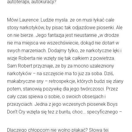
autoterapii, autokuracji?
Mówi Laurence: Ludzie mysla. ze on musi łykać cale
stosy narkotyków, by pisac tak odjazdowe piosenki. Ale
on nie bierze. Jego fantazja jest nieustannie „w drodze
nie ma miejsca we wszechświecie, dokąd nie dotarł w
swych marzeniach. Dodajmy tylko, ze narkotyczne lęki i
wizje Roberta nie wzięty się tak całkiem z powietrza.
Sam Robert przyznaje, ze by za mocno uzalezniony
narkotyków – na szczęscie ma to juz za soba. Dziś,
makabryczne sny – retrospekcje, których budzi się zlany
potem, stanowią pozywkę dla jego twórczosci. Przez
cały czas spiewa o sobie, o swoich obsesjach i
przezyciach. Jedna z jego wczesnych piosenek Boys
Don’t Cry wzięta się tez z buntu, choc… specyficznego –
Dlaczego chłopcom nie wolno płakać? Słowa tej