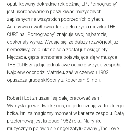
opublikowany dokładnie rok później LP „Pornography”
jest ukoronowaniem poszukiwań muzycznych
zapisanych na wszystkich poprzednich płytach.
Agresywna gwałtowna. lecz pelna zycia muzyka THE
CURE na ,,Pornography” znajduje swoj najbardziej
doskonały wyraz. Wydaje się, ze dalszy rozwój jest juz
niemozliwy, ze punkt dojscia został juz osiągnięty.
Męczaca, gęsta atmosfera pojawiająca się w muzyce
THE CURE znajduje jednak swe odbicie w zyciu zespołu.
Najpierw odcnodzi Mattnieu, zaś w czerwcu 1982
opuszcza grupę skłócony z Robertem Simon.
Robert i Lot zmuszeni są dalej pracować sami.
Wymyślając we dwójkę coś, co jedni uznają za totalnego
bzika, inni za magiczny moment w karierze zespołu. Datą
przełomową jest listopad 1982 roku. Na rynku
muzycznym pojawia się singel zatytułowany „The Love