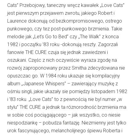
Cats” Przebojowy, taneczny wręcz kawałek „Love Cats”
jest pierwszym przejawem zwrotu, jakiego Robert i
Laurence dokonują od bezkompromisowego, ostrego
punkowego, czy tez post-punkowego brzmienia. Takie
melodie jak „Let’s Go to Bed” czy „The Walk” z konca
1982 i początku ’83 roku -dokonują reszty. Zagorzali
fanowie THE CURE czuja się jednak zawiedzeni i
oszukani. Częśc z nich oczywiście wyraza zgodę na
rozwój zaproponowany przez Smitha zdecydowana nie
opuszczac go. W 1984 roku ukazuje się kompilacyjny
album „Japanese Whispers” – zawierający muzykę z
ośmiu singli, jakie ukazały sie pomiędzy listopadem 1982
i ’83 roku. „Love Cats” to z pewnością nie byl numer „w
stylu” THE CURE a jednak ta róznorodność brzmienia ma
w sobie coś pociągającego – jak wszystko, co niesie
niespodziankę – pobudza fantazję. Niezmienny jest tylko
urok fascynującego, melancholijnego śpiewu Roberta i