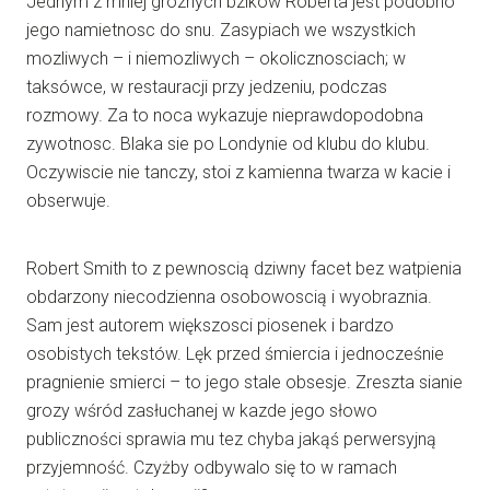
Jednym z mniej groznych bzików Roberta jest podobno
jego namietnosc do snu. Zasypiach we wszystkich
mozliwych – i niemozliwych – okolicznosciach; w
taksówce, w restauracji przy jedzeniu, podczas
rozmowy. Za to noca wykazuje nieprawdopodobna
zywotnosc. Blaka sie po Londynie od klubu do klubu.
Oczywiscie nie tanczy, stoi z kamienna twarza w kacie i
obserwuje.
Robert Smith to z pewnoscią dziwny facet bez watpienia
obdarzony niecodzienna osobowoscią i wyobraznia.
Sam jest autorem większosci piosenek i bardzo
osobistych tekstów. Lęk przed śmiercia i jednocześnie
pragnienie smierci – to jego stale obsesje. Zreszta sianie
grozy wśród zasłuchanej w kazde jego słowo
publiczności sprawia mu tez chyba jakąś perwersyjną
przyjemność. Czyżby odbywalo się to w ramach