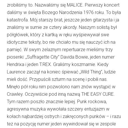
zrobiliśmy to. Nazwaliśmy się MALICE. Pierwszy koncert
daliśmy w święta Bozego Narodzenia 1976 roku. To była
katastrofa. Mój starszy brat, jeszcze jeden gitarzysta i ja
znaliśmy w sumie ze cztery akordy. Naszym solistą był
półgłówek, który z kartką w ręku wyśpiewywał swe
idiotyczne teksty, bo nie chciało mu się nauczyć ich na
pamięć. W swym żelaznym repertuarze mieliśmy trzy
piosenki: „Suffragette City” Davida Bowie, jeden numer
Hendrixa i jeden T.REX. Graliśmy koszmarnie. Kiedy
Laurence zaczął na koniec śpiewać „Wild Thing”, ludzie
mieli dość. Przypuścili szturm na scenę i pobili nas.
Minęło pół roku nim pozwolono nam znów wystąpić w
Crawley. Oczywiście pod inną nazwą THE EASY CURE.
Tym razem poszło znacznie lepiej. Punk rockowa,
agresywna muzyka wywołała szczery entuzjazm w
kołach najbardziej ostrych i zakręconych punków – i razu
też na pozycję numer jeden wywindował się w zespole