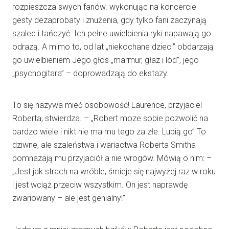
rozpieszcza swych fanów. wykonując na koncercie
gesty dezaprobaty i znużenia, gdy tylko fani zaczynają
szalec i tańczyć. Ich pełne uwielbienia ryki napawają go
odrazą. A mimo to, od lat „niekochane dzieci” obdarzają
go uwielbieniem Jego głos „marmur, głaz i lód”, jego
„psychogitara” – doprowadzają do ekstazy.
To się nazywa mieć osobowość! Laurence, przyjaciel
Roberta, stwierdza. – „Robert moze sobie pozwolić na
bardzo wiele i nikt nie ma mu tego za złe. Lubią go” To
dziwne, ale szaleństwa i wariactwa Roberta Smitha
pomnazają mu przyjaciół a nie wrogów. Mówią o nim: –
„Jest jak strach na wróble, śmieje się najwyżej raz w roku
i jest wciąż przeciw wszystkim. On jest naprawdę
zwariowany – ale jest genialny!”