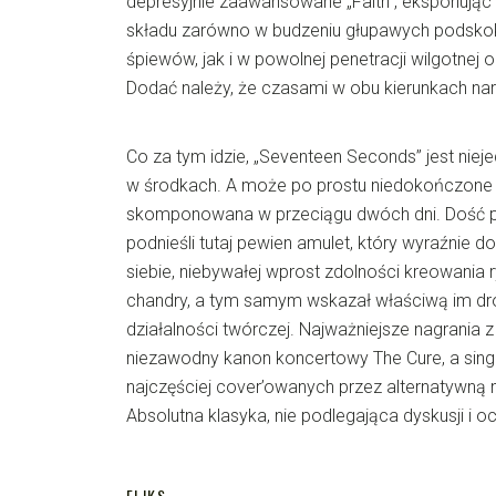
depresyjnie zaawansowane „Faith”, eksponując
składu zarówno w budzeniu głupawych podsko
śpiewów, jak i w powolnej penetracji wilgotnej o
Dodać należy, że czasami w obu kierunkach nar
Co za tym idzie, „Seventeen Seconds” jest niej
w środkach. A może po prostu niedokończone 
skomponowana w przeciągu dwóch dni. Dość p
podnieśli tutaj pewien amulet, który wyraźnie 
siebie, niebywałej wprost zdolności kreowania 
chandry, a tym samym wskazał właściwą im dro
działalności twórczej. Najważniejsze nagrania z 
niezawodny kanon koncertowy The Cure, a singl
najczęściej cover’owanych przez alternatywną
Absolutna klasyka, nie podlegająca dyskusji i oc
ELIKS