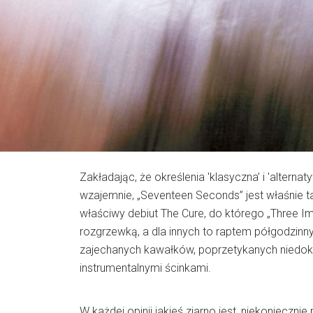
Zakładając, że określenia 'klasyczna’ i 'alternat
wzajemnie, „Seventeen Seconds” jest właśnie ta
właściwy debiut The Cure, do którego „Three Im
rozgrzewką, a dla innych to raptem półgodzin
zajechanych kawałków, poprzetykanych niedo
instrumentalnymi ścinkami.
W każdej opinii jakieś ziarno jest, niekonieczni