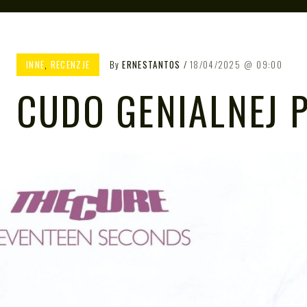
INNE
,
RECENZJE
By
ERNESTANTOS
18/04/2025
09:00
CUDO GENIALNEJ 