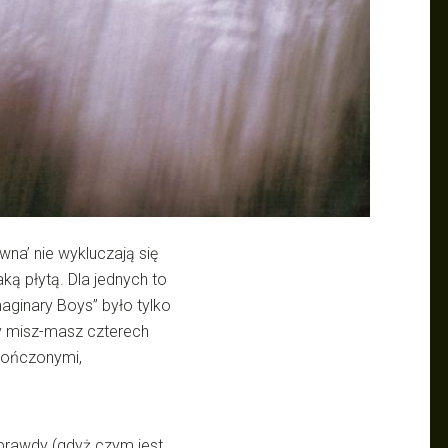
ywna’ nie wykluczają się
ką płytą. Dla jednych to
aginary Boys” było tylko
ny misz-masz czterech
kończonymi,
e prawdy (gdyż czym jest