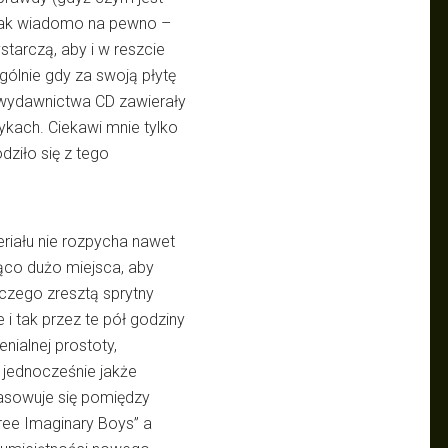
dnak wiadomo na pewno –
starczą, aby i w reszcie
gólnie gdy za swoją płytę
 a wydawnictwa CD zawierały
zykach. Ciekawi mnie tylko
dziło się z tego
riału nie rozpycha nawet
ąco dużo miejsca, aby
 czego zresztą sprytny
 tak przez te pół godziny
nialnej prostoty,
a jednocześnie jakże
pasowuje się pomiędzy
ee Imaginary Boys” a