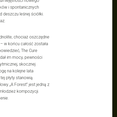
 umiejętności nowego
ków i spontanicznych
d deszczu leśnej ściółki.
az.
ednolite, chociaż oszczędne
– w końcu całość została
owiedzieć, The Cure
dodał im mocy, pewności
rytmicznej, skocznej
gę na kolejne lata
tej płyty stanowią
owy „A Forest” jest jedną z
 młodzież kompozycji.
enie.