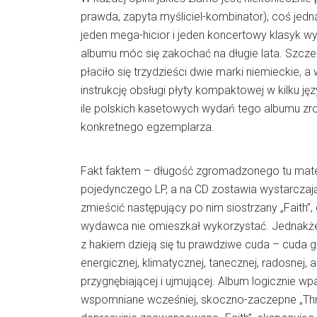
prawda, zapyta myśliciel-kombinator); coś je
jeden mega-hicior i jeden koncertowy klasyk wy
albumu móc się zakochać na długie lata. Szcze
płaciło się trzydzieści dwie marki niemieckie,
instrukcję obsługi płyty kompaktowej w kilku ję
ile polskich kasetowych wydań tego albumu zro
konkretnego egzemplarza.
Fakt faktem – długość zgromadzonego tu mate
pojedynczego LP, a na CD zostawia wystarczaj
zmieścić następujący po nim siostrzany „Faith”,
wydawca nie omieszkał wykorzystać. Jednakże i
z hakiem dzieją się tu prawdziwe cuda – cuda ge
energicznej, klimatycznej, tanecznej, radosnej, 
przygnębiającej i ujmującej. Album logicznie w
wspomniane wcześniej, skoczno-zaczepne „Thr