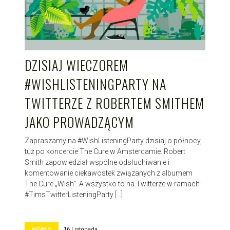
DZISIAJ WIECZOREM
#WISHLISTENINGPARTY NA
TWITTERZE Z ROBERTEM SMITHEM
JAKO PROWADZĄCYM
Zapraszamy na #WishListeningParty dzisiaj o północy,
tuż po koncercie The Cure w Amsterdamie. Robert
Smith zapowiedział wspólne odsłuchiwanie i
komentowanie ciekawostek związanych z albumem
The Cure „Wish”. A wszystko to na Twitterze w ramach
#TimsTwitterListeningParty […]
16 Listopada
NEWSY