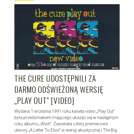
THE CURE UDOSTĘPNILI ZA
DARMO ODŚWIEŻONĄ WERSJĘ
„PLAY OUT” [VIDEO]
Wydana 1 września 1991 roku kaseta video „Play Out”
była przedsmakiem mającego ukazać się w następnym
roku albumu „Wish”. Zawierała cztery premierowe
utwory „A Letter To Elise” w wersji akustycznej i The Big