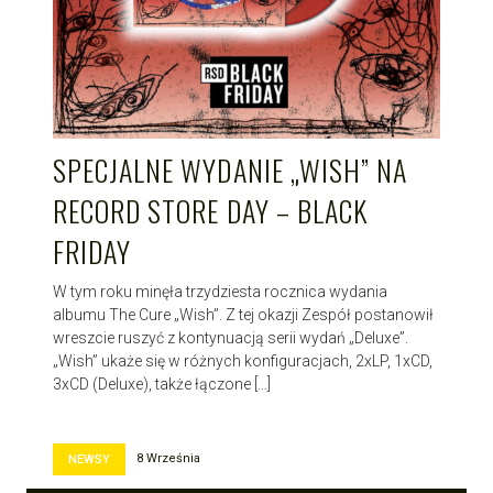
SPECJALNE WYDANIE „WISH” NA
RECORD STORE DAY – BLACK
FRIDAY
W tym roku minęła trzydziesta rocznica wydania
albumu The Cure „Wish”. Z tej okazji Zespół postanowił
wreszcie ruszyć z kontynuacją serii wydań „Deluxe”.
„Wish” ukaże się w różnych konfiguracjach, 2xLP, 1xCD,
3xCD (Deluxe), także łączone […]
8 Września
NEWSY