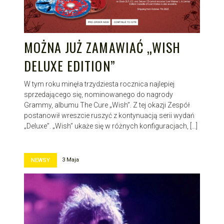
MOŻNA JUŻ ZAMAWIAĆ „WISH
DELUXE EDITION”
W tym roku minęła trzydziesta rocznica najlepiej
sprzedającego się, nominowanego do nagrody
Grammy, albumu The Cure „Wish”. Z tej okazji Zespół
postanowił wreszcie ruszyć z kontynuacją serii wydań
„Deluxe”. „Wish” ukaże się w różnych konfiguracjach, […]
3 Maja
NEWSY