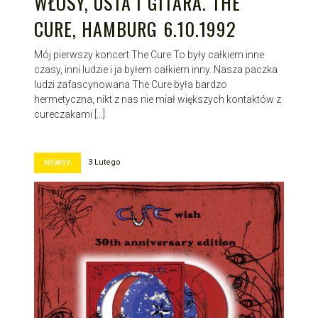
WŁOSY, USTA I GITARA. THE
CURE, HAMBURG 6.10.1992
Mój pierwszy koncert The Cure To były całkiem inne
czasy, inni ludzie i ja byłem całkiem inny. Nasza paczka
ludzi zafascynowana The Cure była bardzo
hermetyczna, nikt z nas nie miał większych kontaktów z
cureczakami […]
3 Lutego
NEWSY