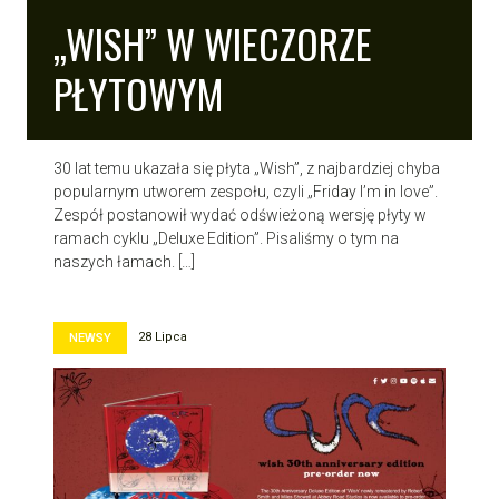
„WISH” W WIECZORZE
PŁYTOWYM
30 lat temu ukazała się płyta „Wish”, z najbardziej chyba
popularnym utworem zespołu, czyli „Friday I’m in love”.
Zespół postanowił wydać odświeżoną wersję płyty w
ramach cyklu „Deluxe Edition”. Pisaliśmy o tym na
naszych łamach. […]
28 Lipca
NEWSY